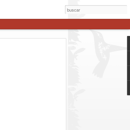
ial Extraordinaria en
 resultados positivos
 de prevención y
r la seguridad y prevenir la comisión de
ª Comisaría Molina, en la localidad de
a Extraordinaria de Servicios
ntroles y fiscalizaciones en distintos
da fue encabezado por la Prefecto de
onel Evelyn Osses Vásquez, junto al