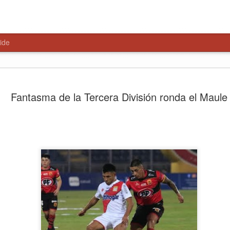
ide
Ronda polic
AUG
Fantasma de la Tercera División ronda el Maule
6
Lontué con
en materia
seguridad
Con el objetivo de fortalece
delitos, Carabineros de la 4
Lontué, desarrolló una Rond
Preventivos, desplegando co
puntos
El lanzamiento de esta ron
Carabineros de Curicó, Cor