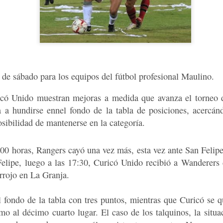
Delegado Presidencial Provi
Alcalde de Molina, José Pol
Seguridad Municipal, reafir
por brindar mayor segurida
Como resultado del operativ
personas, una por conducir s
conducir en estado de ebri
de sábado para los equipos del fútbol profesional Maulino.
có Unido muestran mejoras a medida que avanza el torneo d
 a hundirse ennel fondo de la tabla de posiciones, acercán
osibilidad de mantenerse en la categoría.
00 horas, Rangers cayó una vez más, esta vez ante San Felipe
elipe, luego a las 17:30, Curicó Unido recibió a Wanderers 
irrojo en La Granja.
l fondo de la tabla con tres puntos, mientras que Curicó se 
Oportuno rescate
Una posta inutilizada y
AUG
AUG
o al décimo cuarto lugar. El caso de los talquinos, la situ
2
1
permite salvar la vida
atención en una clinica