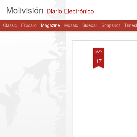
Molivisión
Diario Electrónico
Classic
Flipcard
Magazine
Mosaic
Sidebar
Snapshot
Timesl
MAY
17