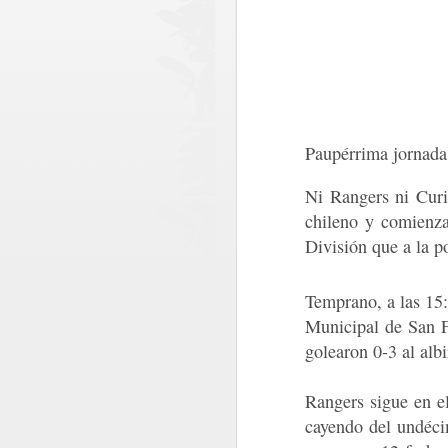
Paupérrima jornada 
Ni Rangers ni Curi
chileno y comienza
División que a la p
Temprano, a las 15:
Municipal de San F
golearon 0-3 al alb
Rangers sigue en e
MÁS DE 290
AUG
cayendo del undécim
4
MILLONES DE