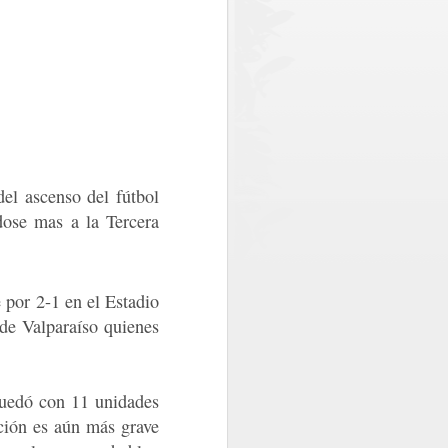
ncial de Curicó, Óscar Águila; el
icía de Investigaciones (PDI) y de
mando el compromiso interinstitucional
d a la comunidad.
o, se registró la detención de dos
in licencia profesional y otra por
edad.
el ascenso del fútbol
dose mas a la Tercera
 por 2-1 en el Estadio
de Valparaíso quienes
quedó con 11 unidades
PDI MAULE
JUL
ación es aún más grave
30
DESARROLLÓ