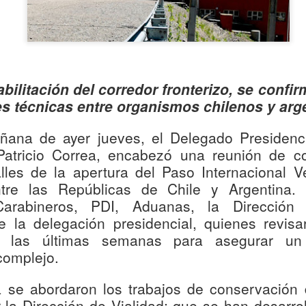
busca fortalecer la cobertura
comuna de Maule.
La iniciativa es financiada
del Maule y Carabineros de 
Regional aporta $3.402 mil
la inversión.
bilitación del corredor fronterizo, se confir
s técnicas entre organismos chilenos y arg
ñana de ayer jueves, el Delegado Presidenci
Patricio Correa, encabezó una reunión de c
alles de la apertura del Paso Internacional V
ntre las Repúblicas de Chile y Argentina. 
 Carabineros, PDI, Aduanas, la Dirección
de la delegación presidencial, quienes revis
n las últimas semanas para asegurar un 
complejo.
Ronda policial
MÁS DE 290
AUG
AUG
a se abordaron los trabajos de conservación 
6
4
Extraordinaria en
MILLONES DE
 la Dirección de Vialidad; que se han desarro
Lontué con resultados
PESOS PERMITIRÁN