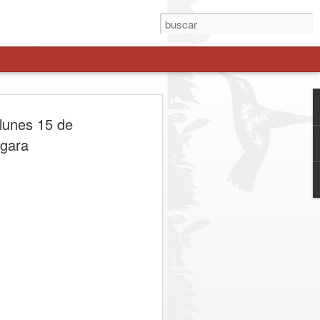
A INVERSIÓN DE
 lunes 15 de
ILLONES IMPULSA
rgara
UBCOMISARÍA EN
ORTE
e 21 mil habitantes y permitirá reforzar
ar los tiempos de respuesta y fortalecer
sectores de mayor crecimiento de la
mera piedra comenzó oficialmente la
saría de Carabineros Maule Norte, un
 inversión de $4.650.541.000 y que