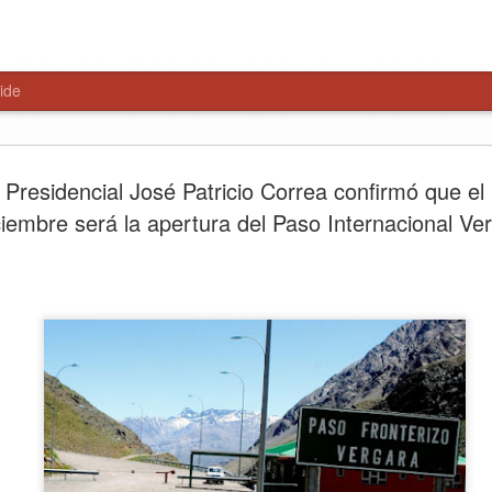
ide
HISTÓRIC
AUG
Presidencial José Patricio Correa confirmó que el
7
$4.650 M
ciembre será la apertura del Paso Internacional Ve
NUEVA S
MAULE N
La obra beneficiará a más d
la presencia policial, mejor
la seguridad en uno de los 
comuna.
Con la colocación de la pri
construcción de la Subcomi
proyecto que contempla una