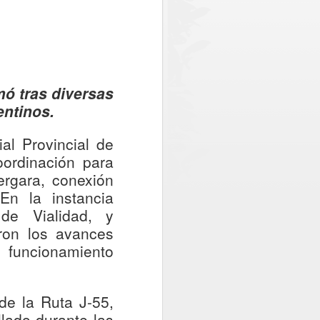
 policial en el sector norte de la
 conjuntamente por el Gobierno Regional
Chile. Del monto total, el Gobierno
lones, equivalentes a cerca del 73% de
mó tras diversas
entinos.
al Provincial de
oordinación para
ergara, conexión
En la instancia
 de Vialidad, y
aron los avances
funcionamiento
Oportuno rescate
AUG
de la Ruta J-55,
2
permite salvar la vida
llado durante las
de paciente aislado en