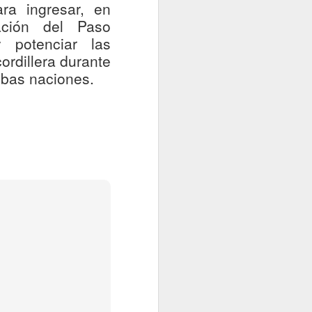
ra ingresar, en
tación del Paso
y potenciar las
ordillera durante
ambas naciones.