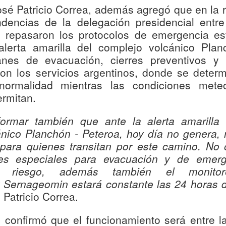
ctores céntricos de la capital regional y en las comunas de Longaví,
sé Patricio Correa, además agregó que en la r
rbas Buenas, Retiro y Linares, para verificar el cumplimiento de la
dencias de la delegación presidencial entr
y de Migración y Extranjería.
e repasaron los protocolos de emergencia es
 Talca fueron fiscalizadas 38 personas extranjeras, registrándose 6
lerta amarilla del complejo volcánico Plan
nuncias por infracciones a la normativa migratoria y 2 notificaciones
anes de evacuación, cierres preventivos 
ministrativas.
Cabo 1° Honorario David Díaz celebró sus 15 años
UL
con los servicios argentinos, donde se deter
29
acompañado por Carabineros de Teno
normalidad mientras las condiciones mete
 una emotiva jornada, la Oficina de Integración Comunitaria (MICC)
ermitan.
e la 3ª Comisaría de Teno acompañó la celebración del cumpleaños
úmero 15 del Cabo 1° Honorario David Díaz Troncoso, quien forma
ormar también que ante la alerta amarilla 
rte de la familia de Carabineros de Chile desde el año 2017.
ánico Planchón -
Peteroa
, hoy día no genera,
rante la visita, el personal compartió con David y su familia,
 para quienes transitan por este camino. No 
tregándole un afectuoso saludo y reafirmando el estrecho vínculo que
es especiales para evacuación y de emerg
ntiene con la Institución.
e riesgo, además tam
bién el monito
Matrimonios de Linares reciben reconocimiento por
UL
y
Sernageomin
estará constante las 24 horas d
29
sus 50 años de vida en común
Patricio Correa.
os matrimonios de la provincia de Linares fueron homenajeados por
umplir 50 años de matrimonio, recibiendo el Bono Bodas de Oro
 confirmó que el funcionamiento será entre l
ntregado por el IPS Maule. Miguel Muñoz y Teresa Valdés, de