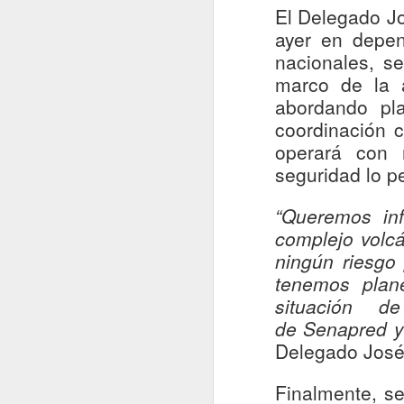
se
El Delegado Jo
Ye
ayer en depen
Le
nacionales, s
En
marco de la a
de
abordando pl
ad
J
coordinación 
operará con 
En
seguridad lo p
d
n
“Queremos inf
pa
complejo volc
Du
ningún riesgo
en
tenemos plan
ma
situación d
J
de
S
enapred
Delegado José 
D
c
Finalmente, se
e