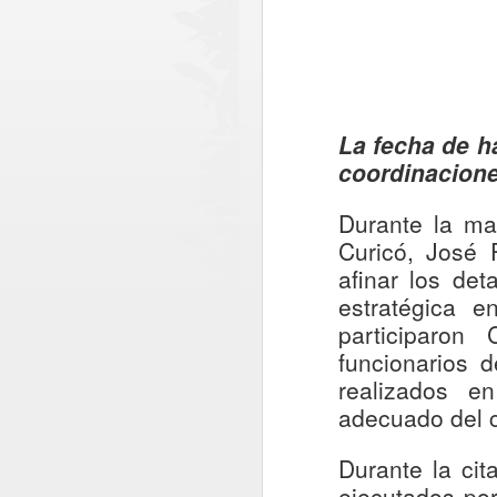
La fecha de ha
coordinacione
Durante la ma
Curicó, José 
afinar los det
estratégica e
participaron
funcionarios 
realizados e
adecuado del 
Paso Pehuenche
AUG
Durante la cit
6
avanza como
ejecutados por
alternativa estratégica