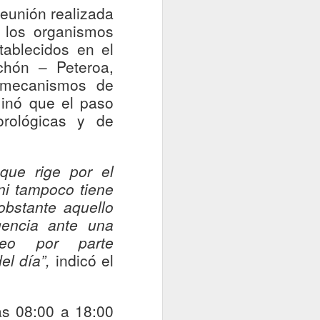
eunión realizada
e los organismos
tablecidos en el
chón
–
Peteroa
,
y mecanismos de
minó que el paso
orológicas y de
que rige por el
ni tampoco tiene
obstante aquello
encia ante una
reo por parte
el día”,
indicó el
as 08:00 a 18:00