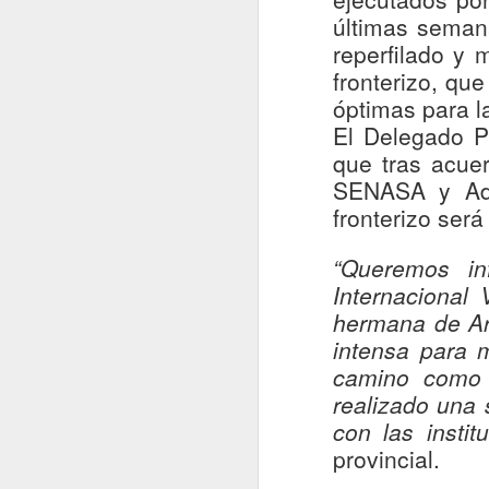
últimas semana
a Los Libertadores
reperfilado y 
El encuentro, liderado por el
gobernador Pedro Pablo Álvarez-
fronterizo, qu
Salamanca y el delegado
óptimas para l
presidencial Juan Eduardo Prieto,
El Delegado Pr
A
sumó a parlamentarios y
consejeros regionales del Maule
que tras acue
para definir los primeros pasos
SENASA y Adu
C
hacia una gestión binacional del
t
fronterizo ser
corredor.
Bo
fu
Talca, 6 de agosto de 2026.
“Queremos in
Po
Internacional
hermana de Ar
intensa para m
camino como 
J
realizado una 
con las instit
provincial.
De
de