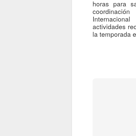
horas para s
P
coordinación
f
De
Internacional
actividades re
El
la temporada e
m
c
J
An
N
so
Li
S
te
J
H
c