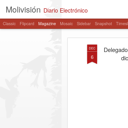
Molivisión
Diario Electrónico
Classic
Flipcard
Magazine
Mosaic
Sidebar
Snapshot
Timesl
Delegado 
DEC
6
di