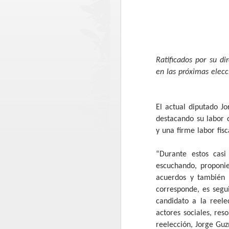
Ratificados por su di
en las próximas elec
El actual diputado J
destacando su labor 
y una firme labor fis
“Durante estos cas
Ronda policial
AUG
escuchando, proponie
6
Extraordinaria en
acuerdos y también l
Lontué con resultados
corresponde, es segu
positivos en materia de
candidato a la reele
prevención y
actores sociales, res
seguridad
reelección, Jorge Gu