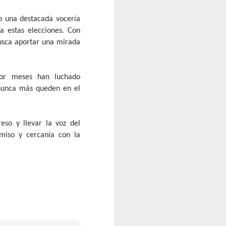
pasado 31 de julio una visita en
terreno a la comuna de
do una destacada vocería
Vichuquén, específicamente al
a estas elecciones. Con
sector de Boyeruca, con el
busca aportar una mirada
objetivo de conocer la realidad
que enfrentan las y los
funcionarios de salud tras el
incendio que destruyó por
por meses han luchado
completo la Posta Rural de
 nunca más queden en el
Boyeruca, ocurrido el 17 de
diciembre de 2025.
eso y llevar la voz del
miso y cercanía con la