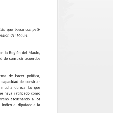
egada de un nuevo escáner en
 funcionamiento en octubre o noviembre
troles y reducir los tiempos de espera.
 lista que busca competir
región del Maule.
en la Región del Maule,
ad de construir acuerdos
ma de hacer política,
Una posta inutilizada y
 capacidad de construir
AUG
1
atención en una clinica
on mucha dureza. Lo que
móvil: La realidad que
me haya ratificado como
constató CONFUSAM
erreno escuchando a los
en Vichuquén
 indicó el diputado a la
CONFUSAM del Maule realizó el