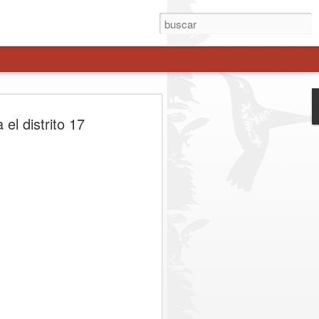
enche avanza como
el distrito 17
 estratégica a Los
es
el gobernador Pedro Pablo Álvarez-
esidencial Juan Eduardo Prieto, sumó a
 regionales del Maule para definir los
stión binacional del corredor.
. Representantes del Gobierno Regional
esidencial, parlamentarios de la zona y
zaron las acciones para consolidar el
tiva real frente a la congestión y los
ibertadores. Entre los principales