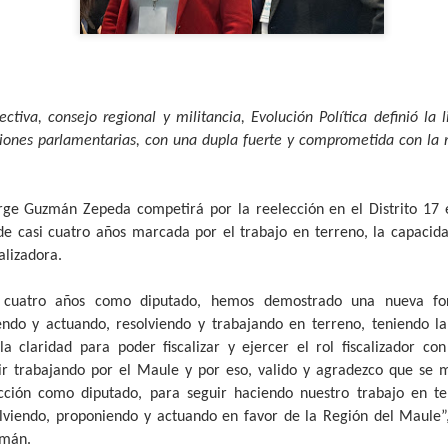
avances, se confirmó la ll
septiembre, que entrará en
y permitirá agilizar los con
rectiva, consejo regional y militancia, Evolución Política definió la
ciones parlamentarias, con una dupla fuerte y comprometida con la 
orge Guzmán Zepeda competirá por la reelección en el Distrito 17 
de casi cuatro años marcada por el trabajo en terreno, la capacid
calizadora.
i cuatro años como diputado, hemos demostrado una nueva for
MÁS DE 290
Oportuno rescate
ndo y actuando, resolviendo y trabajando en terreno, teniendo la
AUG
AUG
4
2
MILLONES DE
permite salvar la vida
a claridad para poder fiscalizar y ejercer el rol fiscalizador c
PESOS PERMITIRÁN
de paciente aislado en
ir trabajando por el Maule y por eso, valido y agradezco que se 
MEJORAR
Curepto
cción como diputado, para seguir haciendo nuestro trabajo en t
INFRAESTRUCTURA
olviendo, proponiendo y actuando en favor de la Región del Maule”,
Municipio de Curepto destaca vital
DE TRES ESCUELAS
colaboración junto a la Delegación
zmán.