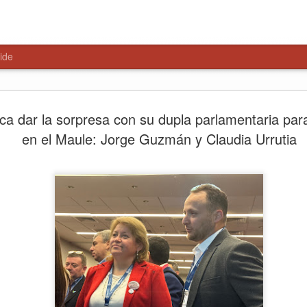
ide
Paso Pehu
AUG
ca dar la sorpresa con su dupla parlamentaria para 
6
alternativa
en el Maule: Jorge Guzmán y Claudia Urrutia
Libertador
El encuentro, liderado por 
Salamanca y el delegado pr
parlamentarios y consejeros
primeros pasos hacia una ge
Talca, 6 de agosto de 2026
del Maule, la Delegación Pr
consejeros regionales anali
Paso Pehuenche como alterna
cierres recurrentes de Los L