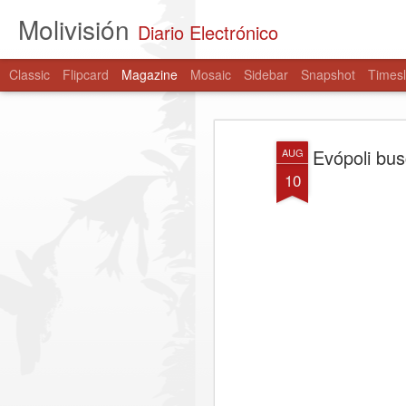
Molivisión
Diario Electrónico
Classic
Flipcard
Magazine
Mosaic
Sidebar
Snapshot
Timesl
Evópoli bus
AUG
10