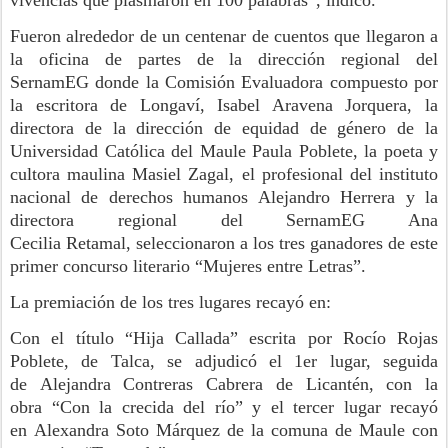
vivencias que plasmaron en 100 palabras”, indicó.
Fueron alrededor de un centenar de
cuentos que llegaron a
la
oficina de partes de la dirección regional del
SernamEG
donde la
Comisión Evaluadora
compuesto por
la escritora de
Longaví
, Isabel Aravena Jorquera, la
directora de la dirección de equidad de género de la
Universidad Católica del Maule Paula Poblete, la poeta y
cultora maulina
Masiel
Zagal, el profesional del instituto
nacional de derechos humanos Alejandro Herrera y la
directora regional del SernamEG Ana
Cecilia
Retamal,
seleccionaron a los tres ganadores de este
primer concurso literario “Mujeres entre Letras”.
La premiación de los tres lugares recayó en:
C
on el título “Hija Callada”
escrita por Rocío Rojas
Poblete, de Talca,
se adjudicó
el 1er lugar, seguida
de
Alejandra Contreras Cabrera
de
Licantén
,
con la
obra
“Con la crecida del río”
y el tercer lugar recayó
en
Alexandra Soto Márquez de la comuna de Maule con