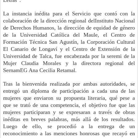
Letras”
.
La instancia
inédita
para el Servicio que contó con la
colaboración
de
l
a dirección regional del
Instituto Nacional
de Der
echos Humanos, la dirección de equidad de g
énero
de la Universidad Católica del Maule, el Centro de
Formación Técnica San Agustín, la Corporación Cultural
El Canario
de
Longaví
y el C
entro de Extensión de la
Universidad de Talca
,
fue encabezada por
la seremi de la
Mujer Claudia Morales y la directora regional d
el
SernamEG Ana Cecilia Retamal.
Tras la bienvenida realizada por ambas autoridades, se
entregó un diploma de participación a cada una de l
as
mujeres que enviaron su
propuesta literaria
,
qué pese a
que se trató
de una competencia, el obj
etivo fue que las
mujeres
participaran y se expresaran a trav
és de obras
inéditas
en breves palabras
, más allá
de los resultados
.
Luego de ello, se procedió a la
entrega de un
reconocimiento a las menciones honrosas que recayó en