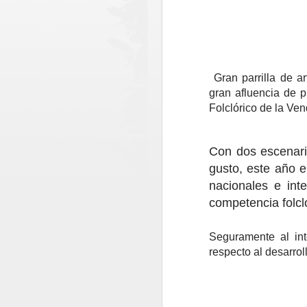
Gran parrilla de a
gran afluencia de p
Folclórico de la Ve
Con dos escenari
gusto, este año el
nacionales e int
competencia folclór
Ronda policial
AUG
6
Seguramente al int
Extraordinaria en
respecto al desarrol
Lontué con resultados
positivos en materia de
prevención y
seguridad