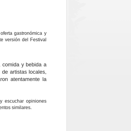
egada de un nuevo escáner en
 funcionamiento en octubre o noviembre
troles y reducir los tiempos de espera.
, oferta gastronómica y
e versión del Festival
 comida y bebida a
 de artistas locales,
aron atentamente la
Una posta inutilizada y
AUG
1
 y escuchar opiniones
atención en una clinica
entos similares.
móvil: La realidad que
constató CONFUSAM
en Vichuquén
CONFUSAM del Maule realizó el