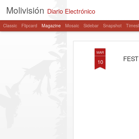
Molivisión
Diario Electrónico
Classic
Flipcard
Magazine
Mosaic
Sidebar
Snapshot
Timesl
MAR
FEST
10