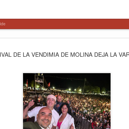
ide
Paso Pehu
AUG
IVAL DE LA VENDIMIA DE MOLINA DEJA LA VA
6
alternativa
Libertador
El encuentro, liderado por 
Salamanca y el delegado pr
parlamentarios y consejeros
primeros pasos hacia una ge
Talca, 6 de agosto de 2026
del Maule, la Delegación Pr
consejeros regionales anali
Paso Pehuenche como alterna
cierres recurrentes de Los L