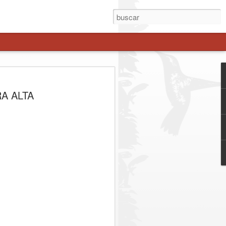
enche avanza como
RA ALTA
 estratégica a Los
es
el gobernador Pedro Pablo Álvarez-
esidencial Juan Eduardo Prieto, sumó a
 regionales del Maule para definir los
stión binacional del corredor.
. Representantes del Gobierno Regional
esidencial, parlamentarios de la zona y
zaron las acciones para consolidar el
tiva real frente a la congestión y los
ibertadores. Entre los principales