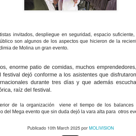
avances, se confirmó la ll
septiembre, que entrará en
y permitirá agilizar los con
rtistas invitados, despliegue en seguridad, espacio suficiente
úblico son algunos de los aspectos que hicieron de la recient
ndimia de Molina un gran evento.
os, enorme patio de comidas, muchos emprendedores,
 festival dejó conforme a los asistentes que disfrutaron
ernacionales durante tres días y que además escuch
ica, raíz del festival.
MÁS DE 290
Oportuno rescate
AUG
AUG
4
2
erior de la organización viene el tiempo de los balances
MILLONES DE
permite salvar la vida
lo del Mega evento que sin duda dejó la vara alta para otros ev
PESOS PERMITIRÁN
de paciente aislado en
MEJORAR
Curepto
INFRAESTRUCTURA
Municipio de Curepto destaca vital
Publicado
10th March 2025
por
MOLIVISION
DE TRES ESCUELAS
colaboración junto a la Delegación