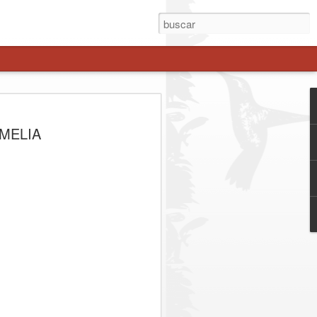
A INVERSIÓN DE
AMELIA
ILLONES IMPULSA
UBCOMISARÍA EN
ORTE
e 21 mil habitantes y permitirá reforzar
ar los tiempos de respuesta y fortalecer
sectores de mayor crecimiento de la
mera piedra comenzó oficialmente la
saría de Carabineros Maule Norte, un
 inversión de $4.650.541.000 y que