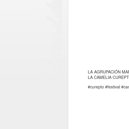
LA AGRUPACIÓN MAR
LA CAMELIA CUREPT
#curepto #festival #c
Paso Pehuenche
AUG
6
avanza como
alternativa estratégica