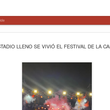
ide
HISTÓRIC
AUG
STADIO LLENO SE VIVIÓ EL FESTIVAL DE LA C
7
$4.650 M
NUEVA S
MAULE N
La obra beneficiará a más d
la presencia policial, mejor
la seguridad en uno de los 
comuna.
Con la colocación de la pri
construcción de la Subcomi
proyecto que contempla una