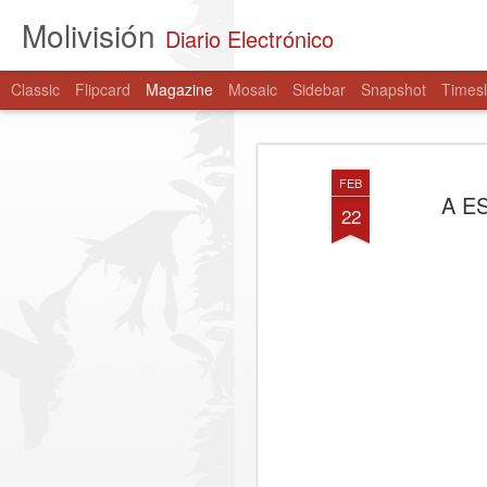
Molivisión
Diario Electrónico
Classic
Flipcard
Magazine
Mosaic
Sidebar
Snapshot
Timesl
FEB
A E
22