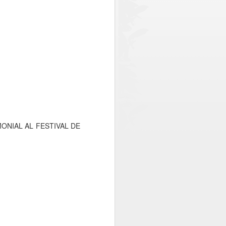
 policial en el sector norte de la
 conjuntamente por el Gobierno Regional
Chile. Del monto total, el Gobierno
lones, equivalentes a cerca del 73% de
ONIAL AL FESTIVAL DE
Oportuno rescate
AUG
2
permite salvar la vida
de paciente aislado en