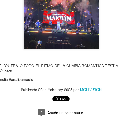
busca fortalecer la cobertura
comuna de Maule.
La iniciativa es financiada
del Maule y Carabineros de 
Regional aporta $3.402 mil
la inversión.
ILYN TRAJO TODO EL RITMO DE LA CUMBIA ROMÁNTICA TESTIM
O 2025.
amelia #analizamaule
Publicado
22nd February 2025
por
MOLIVISION
Ronda policial
MÁS DE 290
AUG
AUG
6
4
Extraordinaria en
MILLONES DE
0
Añadir un comentario
Lontué con resultados
PESOS PERMITIRÁN