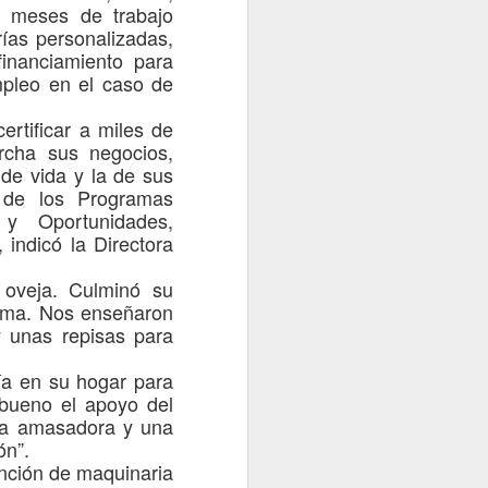
 meses de trabajo
Curepto
rías personalizadas,
Municipio de Curepto destaca vital
 financiamiento para
colaboración junto a la Delegación
mp
leo en el caso de
Presidencial del Maule y
Carabineros que permitió salvar la
ertificar a miles de
vida de paciente aislado
cha sus negocios,
 de vida y la de sus
Gracias a una rápida y coordinada
 de los Programas
gestión conjunta entre el alcalde
de Curepto, Fernando Alcàntara,
y Oportunidades,
la Delegación Presidencial
, indicó la
Directora
Regional encabezada por Juan
Eduardo Prieto y la institución
 oveja
. Culminó su
policial, un helicóptero
ama. Nos enseñaron
institucional aterrizó en tiempo
 unas repisas para
récord para efectuar el traslado de
urgencia de un vecino con graves
ía
en su hogar para
complicaciones de salud hacia
bueno el apoyo del
na
am
asadora y una
ón”.
ción de maquinaria