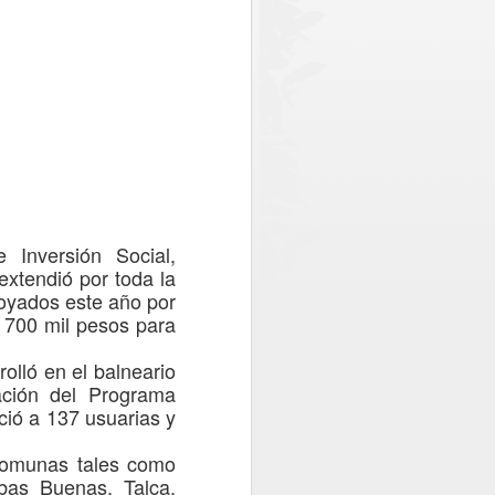
 policial en el sector norte de la
 conjuntamente por el Gobierno Regional
Chile. Del monto total, el Gobierno
lones, equivalentes a cerca del 73% de
 Inversión Social,
 extend
ió
por toda la
oyados este año por
y 700 mil pesos
para
rolló en
el balneario
cación de
l
Programa
ci
ó
a
137 usuarias y
Oportuno rescate
AUG
 comunas tales como
2
permite salvar la vida
bas Buenas, Talca,
de paciente aislado en