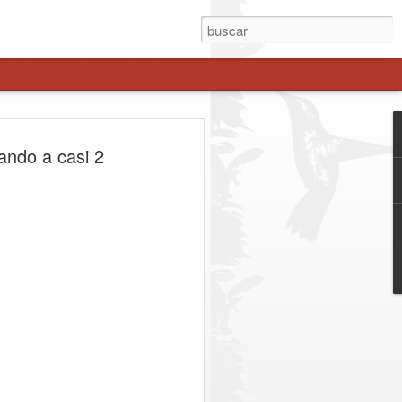
A INVERSIÓN DE
ando a casi 2
ILLONES IMPULSA
UBCOMISARÍA EN
ORTE
e 21 mil habitantes y permitirá reforzar
ar los tiempos de respuesta y fortalecer
sectores de mayor crecimiento de la
mera piedra comenzó oficialmente la
saría de Carabineros Maule Norte, un
 inversión de $4.650.541.000 y que