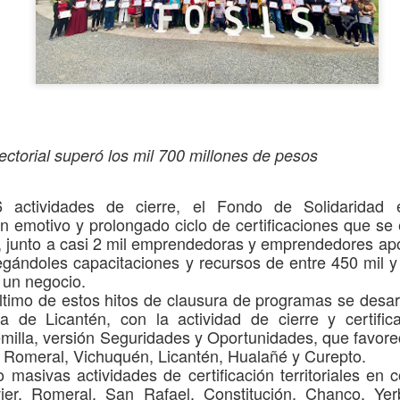
busca fortalecer la cobertura
comuna de Maule.
La iniciativa es financiada
del Maule y Carabineros de 
Regional aporta $3.402 mil
la inversión.
ectorial
superó los mil 700 millones de pesos
6 actividades de cierre,
el Fondo de Solidaridad e
un
emotivo y prolongado
ciclo de certificaciones que se
, junto a casi 2 mil emprendedoras y emprendedores ap
egándoles capacitaciones y recursos
de entre 450 mil 
r un negocio.
ltimo
de estos
hito
s
de clausura de programas
se desar
a de Licantén,
con la actividad de
cierre
y certifi
milla
,
versión Seguridades y Oportunidades,
que favore
, Romeral, Vichuquén, Licantén, Hualañé y Curepto
.
Ronda policial
MÁS DE 290
AUG
AUG
bo
masivas
actividad
es
de certificación
territoriales en
6
4
Extraordinaria en
MILLONES DE
ier, Romeral, San Rafael, Constitución, Chanco,
Yer
Lontué con resultados
PESOS PERMITIRÁN