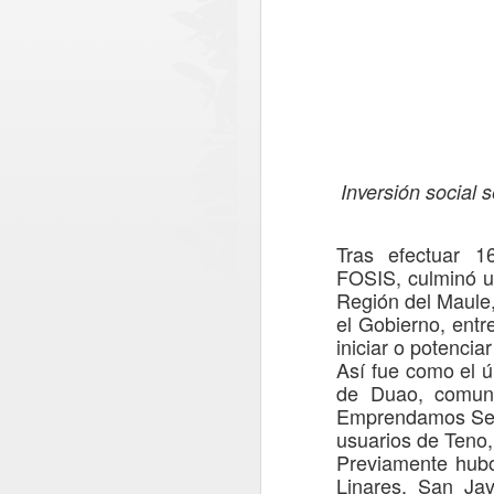
Inversión
social
s
Tras
efectuar 1
FOSIS,
culminó
Región del Maule
el Gobierno
,
entr
iniciar o potencia
Así fue como el
ú
de Duao
,
comun
Emprendamos
Se
usuarios de Teno
Paso Pehuenche
AUG
Previamente hu
6
avanza como
Linares, San Jav
alternativa estratégica