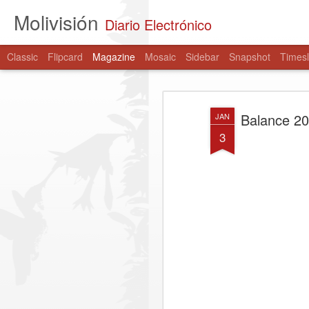
Molivisión
Diario Electrónico
Classic
Flipcard
Magazine
Mosaic
Sidebar
Snapshot
Timesl
Balance 20
JAN
3