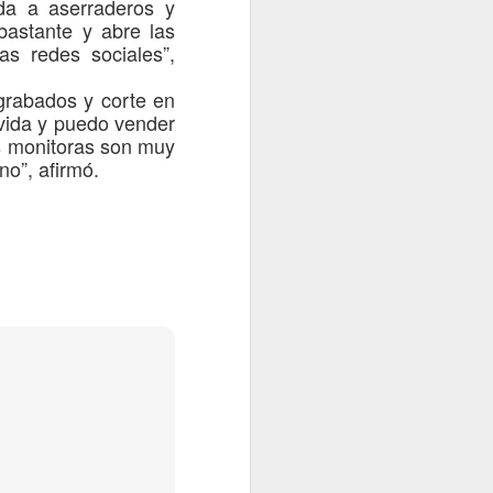
nda a a
serraderos y
bastante y abre las
as redes sociales
”
,
g
rabados y corte en
vida
y puedo vender
s monitoras son muy
ano
”,
afirmó.