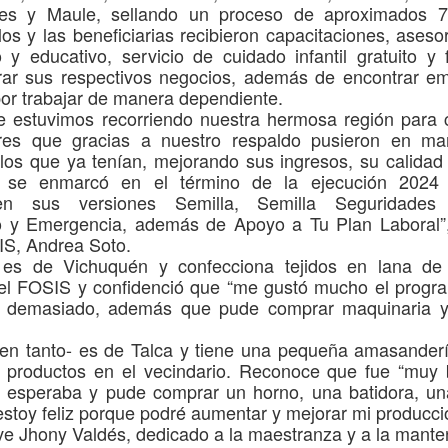
es
y
Maule
, sellando un proceso
de aproximados 7
positivos en materia de
MEJORAR
los y las beneficiarias
recibieron
capacitaciones, aseso
prevención y
INFRAESTRUCTURA
o y educativo, servicio de cuidado infantil gratuito y
seguridad
DE TRES ESCUELAS
rar
sus respectivos negocios
, además de encontrar e
MUNICIPALES DE
Con el objetivo de fortalecer la
or trabajar de manera dependiente.
seguridad y prevenir la comisión
TENO
re
estuvimos
recorriendo nuestra hermosa región para c
Una posta inutilizada y atención en una clinica móvil:
UG
de delitos, Carabineros de la 4ª
res que gracias a nuestro
respaldo pusieron
en mar
• Los recursos, gestionados por la
1
La realidad que constató CONFUSAM en Vichuquén
Comisaría Molina, en la localidad
 los que ya tenían, mejorando sus ingresos, su calidad
administración del alcalde Wildo
de Lontué, desarrolló una Ronda
ONFUSAM del Maule realizó el pasado 31 de julio una visita en
Farías y postulados por el DAEM,
o se enmarcó en el término de la ejecución 2024
Extraordinaria de Servicios
erreno a la comuna de Vichuquén, específicamente al sector de
financiarán mejoras integrales en
 sus versiones Semilla, Semilla Seguridades 
Preventivos, desplegando
yeruca, con el objetivo de conocer la realidad que enfrentan las y los
las escuelas El Guindo
o
y E
mer
gencia
,
además de
Apoyo a Tu Plan Laboral
”
controles y fiscalizaciones en
ncionarios de salud tras el incendio que destruyó por completo la
($122.373.016) y Huemul
IS, Andrea Soto
.
distintos puntos
sta Rural de Boyeruca, ocurrido el 17 de diciembre de 2025.
($101.424.507), enfocadas en
z
es
de Vichuquén
y confecciona
tejidos en lana de
aulas modulares, revestimientos,
El lanzamiento de esta ronda fue
 el FOSIS y confidenció que “me
gustó mucho el progr
pisos y cierres perimetrales. En
encabezado por la Prefecto de
í
demasiado
, además que pude comprar maquinaria y
tanto, la Escuela Teno Ciclo 2
Carabineros de Curicó, Coronel
($68.250.249) renovará por
Evelyn Osses Vásquez, junto al
-en tanto- es
de Talca
y tiene una pequeña a
masander
PDI MAULE DESARROLLÓ FISCALIZACIONES
completo su red eléctrica,
UL
Delegado Presidencial Provincial
garantizando espacios más
s productos en el vecindario. Reconoce que fue “m
uy 
30
MIGRATORIAS SIMULTÁNEAS EN TALCA Y
de Curicó, Óscar Águila; el
seguros y modernos para la
 esperaba y pude comprar un horno,
una
batidora,
u
PROVINCIA DE LINARES
Alcalde de Molina, José Policía
educación de la comuna.
 estoy feliz porque podré aumentar y mejorar mi producci
de Investigaci
tectives de los Departamentos de Migraciones y Policía Internacional
ve
Jhony Valdés,
dedicado a la
maestranza y
a la
manten
 Talca y Linares realizaron fiscalizaciones simultáneas en distintos
Teno, 04 de agosto de 2026.