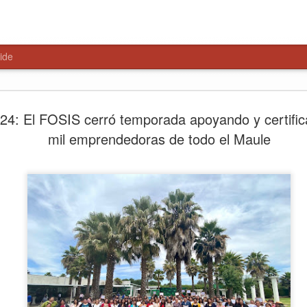
ide
HISTÓRIC
AUG
24: El FOSIS cerró temporada apoyando y certific
7
$4.650 M
mil emprendedoras de todo el Maule
NUEVA S
MAULE N
La obra beneficiará a más d
la presencia policial, mejor
la seguridad en uno de los 
comuna.
Con la colocación de la pri
construcción de la Subcomi
proyecto que contempla una