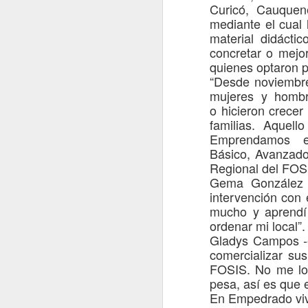
Curicó, Cauquen
a Los Libertadores
mediante el cual 
El encuentro, liderado por el
material didáctic
gobernador Pedro Pablo Álvarez-
concretar
o mejo
Salamanca y el delegado
quienes optaron p
presidencial Juan Eduardo Prieto,
“Desde
noviemb
A
sumó a parlamentarios y
mujeres y homb
consejeros regionales del Maule
o
hicieron
crecer
para definir los primeros pasos
C
familias
. Aquell
hacia una gestión binacional del
t
corredor.
Emprendamos en
Bo
Básico
,
Avanzad
fu
Talca, 6 de agosto de 2026.
Regional del FOS
Po
Gema Gonzále
intervención con
mucho y aprend
ordena
r mi local
”.
Gladys Campos
J
comercializar su
FOSIS. No me lo
pesa
, así es que
De
En Empedrado vi
de