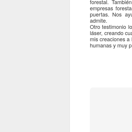
forestal
. También
se
empresas foresta
Ye
puertas. Nos
ay
Le
admite.
En
Otro testimonio
l
de
láser,
creando
cu
ad
mis
creaciones
a 
J
humanas y muy p
En
d
n
pa
Du
en
ma
J
D
c
e