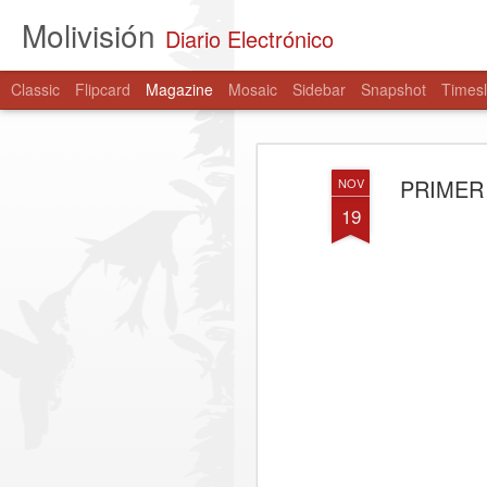
Molivisión
Diario Electrónico
Classic
Flipcard
Magazine
Mosaic
Sidebar
Snapshot
Timesl
PRIMER
NOV
19