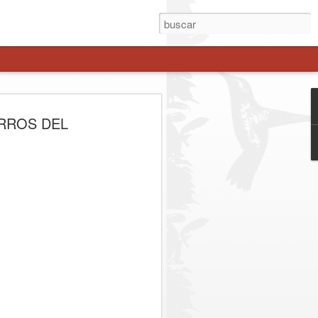
enche avanza como
RROS DEL
 estratégica a Los
es
el gobernador Pedro Pablo Álvarez-
esidencial Juan Eduardo Prieto, sumó a
 regionales del Maule para definir los
stión binacional del corredor.
. Representantes del Gobierno Regional
esidencial, parlamentarios de la zona y
zaron las acciones para consolidar el
tiva real frente a la congestión y los
ibertadores. Entre los principales