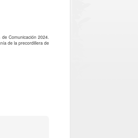
egada de un nuevo escáner en
 funcionamiento en octubre o noviembre
troles y reducir los tiempos de espera.
os de Comunicación 2024.
nía de la precordillera de
Una posta inutilizada y
AUG
1
atención en una clinica
móvil: La realidad que
constató CONFUSAM
en Vichuquén
CONFUSAM del Maule realizó el