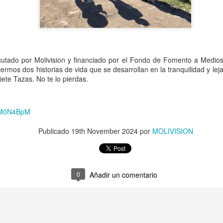
avances, se confirmó la ll
septiembre, que entrará en
y permitirá agilizar los con
ecutado por Molivision y financiado por el Fondo de Fomento a Medi
ermos dos historias de vida que se desarrollan en la tranquilidad y leja
iete Tazas. No te lo pierdas.
5QM0N4BpM
Publicado
19th November 2024
por
MOLIVISION
MÁS DE 290
Oportuno rescate
AUG
AUG
4
2
MILLONES DE
permite salvar la vida
0
Añadir un comentario
PESOS PERMITIRÁN
de paciente aislado en
MEJORAR
Curepto
INFRAESTRUCTURA
Municipio de Curepto destaca vital
DE TRES ESCUELAS
colaboración junto a la Delegación