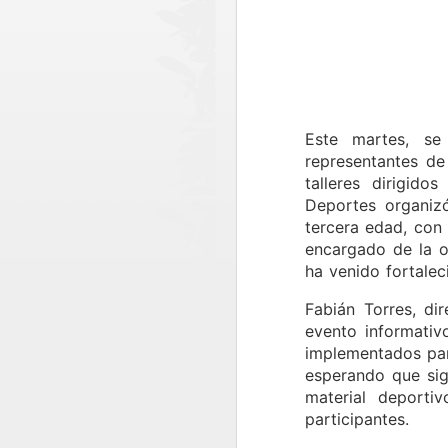
Este martes, se
representantes de
talleres dirigid
Deportes organiz
tercera edad, con 
encargado de la o
ha venido fortalec
Fabián Torres, di
evento informativ
implementados para
esperando que sig
material deporti
MÁS DE 290
AUG
participantes.
4
MILLONES DE