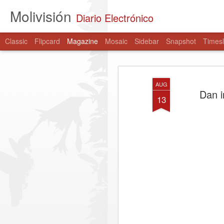
Molivisión
Diario Electrónico
Classic
Flipcard
Magazine
Mosaic
Sidebar
Snapshot
Timesl
AUG
Dan i
13