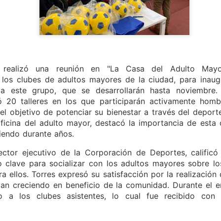
Delegado Presidencial Provi
Alcalde de Molina, José Pol
Seguridad Municipal, reafir
por brindar mayor segurida
Como resultado del operativ
personas, una por conducir s
conducir en estado de ebri
 realizó una reunión en "La Casa del Adulto Mayo
 los clubes de adultos mayores de la ciudad, para inaugu
os a este grupo, que se desarrollarán hasta noviembre
ó 20 talleres en los que participarán activamente homb
el objetivo de potenciar su bienestar a través del deport
ficina del adulto mayor, destacó la importancia de esta 
iendo durante años.
rector ejecutivo de la Corporación de Deportes, calific
o clave para socializar con los adultos mayores sobre los
 ellos. Torres expresó su satisfacción por la realización 
an creciendo en beneficio de la comunidad. Durante el e
vo a los clubes asistentes, lo cual fue recibido con
Oportuno rescate
Una posta inutilizada y
AUG
AUG
2
1
permite salvar la vida
atención en una clinica