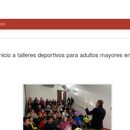
ide
Ronda polic
AUG
nicio a talleres deportivos para adultos mayores e
6
Lontué con
en materia
seguridad
Con el objetivo de fortalece
delitos, Carabineros de la 4
Lontué, desarrolló una Rond
Preventivos, desplegando co
puntos
El lanzamiento de esta ron
Carabineros de Curicó, Cor