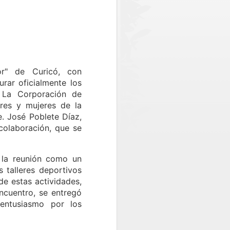
ncial de Curicó, Óscar Águila; el
icía de Investigaciones (PDI) y de
mando el compromiso interinstitucional
d a la comunidad.
o, se registró la detención de dos
in licencia profesional y otra por
edad.
r" de Curicó, con
rar oficialmente los
. La Corporación de
res y mujeres de la
e. José Poblete Díaz,
colaboración, que se
ó la reunión como un
 talleres deportivos
de estas actividades,
ncuentro, se entregó
 entusiasmo por los
PDI MAULE
JUL
30
DESARROLLÓ