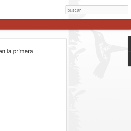
enche avanza como
en la primera
 estratégica a Los
es
el gobernador Pedro Pablo Álvarez-
esidencial Juan Eduardo Prieto, sumó a
 regionales del Maule para definir los
stión binacional del corredor.
. Representantes del Gobierno Regional
esidencial, parlamentarios de la zona y
zaron las acciones para consolidar el
tiva real frente a la congestión y los
ibertadores. Entre los principales