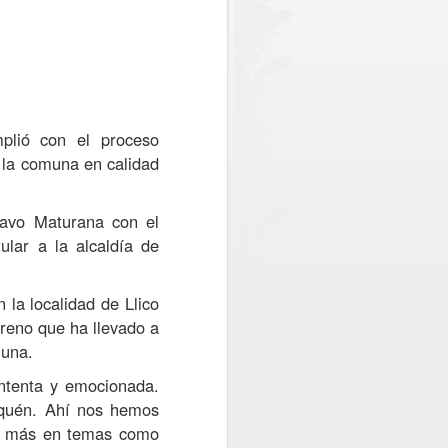
egada de un nuevo escáner en
 funcionamiento en octubre o noviembre
troles y reducir los tiempos de espera.
plió con el proceso
e la comuna en calidad
avo Maturana con el
ular a la alcaldía de
n
la localidad de Llico
rreno que ha llevado a
Una posta inutilizada y
AUG
1
atención en una clinica
muna.
móvil: La realidad que
ntenta y emocionada.
constató CONFUSAM
uquén. Ahí nos hemos
en Vichuquén
ho más en temas como
CONFUSAM del Maule realizó el