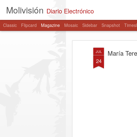
Molivisión
Diario Electrónico
Classic
Flipcard
Magazine
Mosaic
Sidebar
Snapshot
Timesl
María Tere
JUL
24