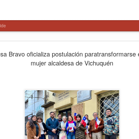
ide
Paso Pehu
AUG
sa Bravo oficializa postulación paratransformarse 
6
alternativa
mujer alcaldesa de Vichuquén
Libertador
El encuentro, liderado por 
Salamanca y el delegado pr
parlamentarios y consejeros
primeros pasos hacia una ge
Talca, 6 de agosto de 2026
del Maule, la Delegación Pr
consejeros regionales anali
Paso Pehuenche como alterna
cierres recurrentes de Los L