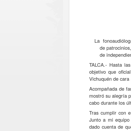
La fonoaudiólo
de
patrocinios
de independie
TALCA
.-
Hasta la
objetivo que ofici
Vichuquén de cara 
Acompañada de fam
Ronda policial
mostró su alegría p
AUG
6
Extraordinaria en
cabo durante lo
s
úl
Lontué con resultados
Tras cumplir con e
positivos en materia de
Junto a mi equipo
prevención y
dado cuenta de qu
seguridad