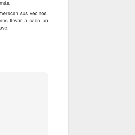
 más.
merecen sus vecinos.
mos llevar a cabo un
avo.