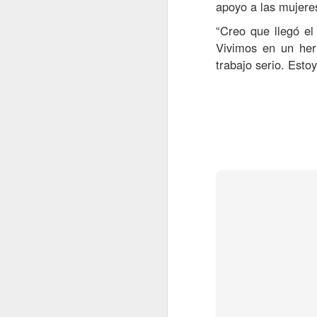
apoyo a las mujere
ma
“Creo que llegó e
J
Vivimos en un her
trabajo serio. Est
D
c
e
P
f
De
El
m
c
J
An
N
so
Li
S