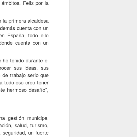
ámbitos. Feliz por la
pasado 31 de julio una visita en
terreno a la comuna de
Vichuquén, específicamente al
 la primera alcaldesa
sector de Boyeruca, con el
además cuenta con un
objetivo de conocer la realidad
que enfrentan las y los
en España, todo ello
funcionarios de salud tras el
 donde cuenta con un
incendio que destruyó por
completo la Posta Rural de
Boyeruca, ocurrido el 17 de
 he tenido durante el
diciembre de 2025.
nocer
sus ideas, sus
 de trabajo serio que
a todo eso creo tener
te hermoso desafío”,
a gestión municipal
ción, salud, turismo,
 seguridad, un fuerte