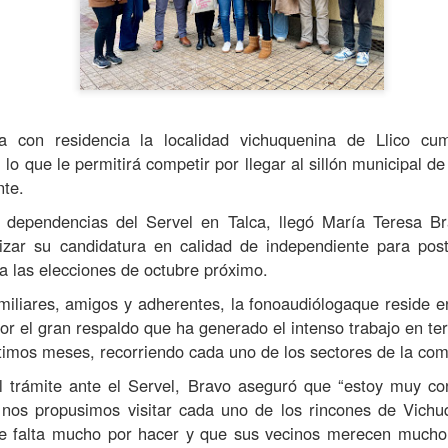
avances, se confirmó la ll
septiembre, que entrará en
y permitirá agilizar los con
ga
con residencia
la localidad
vichuquenina
de Llico cum
, lo que le permitirá competir por llegar al
sillón municipal d
nte
.
s dependencias del
Servel
en Talca
,
llegó María Teresa Br
alizar su candidatura en calidad de independiente para post
a las elecciones de octubre próximo.
iliares
, amigos
y adherentes, la
fonoaudióloga
que reside e
or el gran respaldo que ha generado el intenso trabajo en te
MÁS DE 290
Oportuno rescate
AUG
AUG
4
2
MILLONES DE
permite salvar la vida
timos meses, recorriendo cada uno de los sectores de la co
PESOS PERMITIRÁN
de paciente aislado en
l trámite ante el
Servel
, Bravo aseguró que “estoy muy co
MEJORAR
Curepto
 nos propusimos visitar cada uno de los rincones de Vich
INFRAESTRUCTURA
Municipio de Curepto destaca vital
e falta mucho por hacer y que sus vecinos merecen muc
DE TRES ESCUELAS
colaboración junto a la Delegación