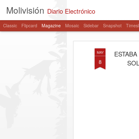
Molivisión
Diario Electrónico
Classic
Flipcard
Magazine
Mosaic
Sidebar
Snapshot
Timesl
ESTABA
MAY
8
SOL