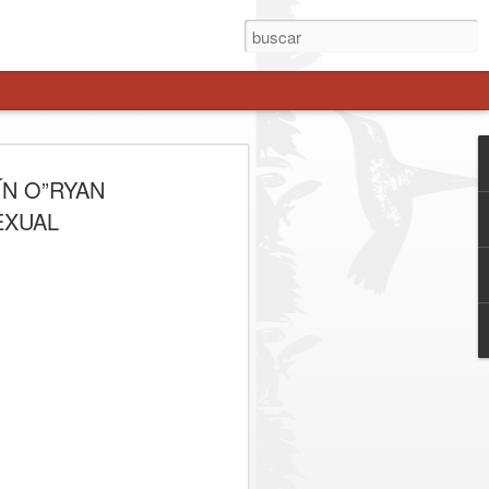
90 MILLONES DE
ÍN O”RYAN
ERMITIRÁN
EXUAL
R
TRUCTURA DE TRES
S MUNICIPALES DE
 por la administración del alcalde Wildo
DAEM, financiarán mejoras integrales en
22.373.016) y Huemul ($101.424.507),
es, revestimientos, pisos y cierres
Escuela Teno Ciclo 2 ($68.250.249)