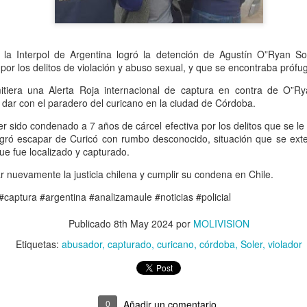
renovará por completo su r
seguros y modernos para l
Teno, 04 de agosto de 2026
 la Interpol de Argentina logró la detención de Agustín O”Ryan S
educación pública local, el
or los delitos de violación y abuso sexual, y que se encontraba próf
reunión de trabajo junto al 
profesionales del DAEM, co
iera una Alerta Roja internacional de captura en contra de O”Ryan
de las obras de conservaci
 dar con el paradero del curicano en la ciudad de Córdoba.
establecimientos de la com
r sido condenado a 7 años de cárcel efectiva por los delitos que se l
logró escapar de Curicó con rumbo desconocido, situación que se ex
ue fue localizado y capturado.
 nuevamente la justicia chilena y cumplir su condena en Chile.
#captura #argentina #analizamaule #noticias #policial
Publicado
8th May 2024
por
MOLIVISION
Etiquetas:
abusador
capturado
curicano
córdoba
Soler
violador
0
Añadir un comentario
AUG
JUL