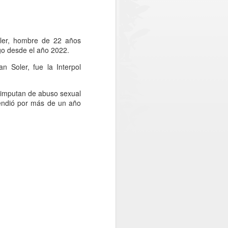
ed eléctrica, garantizando espacios más
a educación de la comuna.
. En una importante jornada para la
oler, hombre de 22 años
 alcalde Wildo Farías sostuvo una
ugo desde el año 2022.
Seremi de Educación, Cristian Letelier, y
n el objetivo de coordinar los avances
 Soler, fue la Interpol
ón que se ejecutarán en tres
una.
e imputan de abuso sexual
tendió por más de un año
JUL