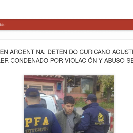
ide
MÁS DE 2
AUG
 EN ARGENTINA: DETENIDO CURICANO AGUST
4
PESOS P
ER CONDENADO POR VIOLACIÓN Y ABUSO S
MEJORA
INFRAES
ESCUELA
TENO
• Los recursos, gestionados
Farías y postulados por el 
las escuelas El Guindo ($1
enfocadas en aulas modular
perimetrales. En tanto, la 