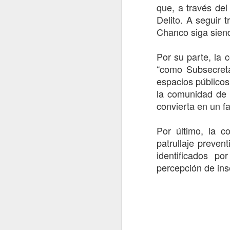
ma
que, a través del
Delito. A seguir 
J
Chanco siga sien
D
Por su parte, la
c
“como Subsecreta
e
espacios públicos
P
la comunidad de 
f
De
convierta en un fa
El
Por último, la c
m
patrullaje preven
c
J
identificados po
percepción de ins
An
N
so
Li
S