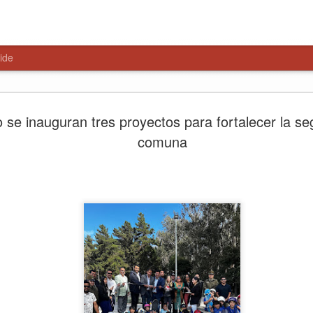
ide
Paso Pehu
AUG
se inauguran tres proyectos para fortalecer la se
6
alternativa
comuna
Libertador
El encuentro, liderado por 
Salamanca y el delegado pr
parlamentarios y consejeros
primeros pasos hacia una ge
Talca, 6 de agosto de 2026
del Maule, la Delegación Pr
consejeros regionales anali
Paso Pehuenche como alterna
cierres recurrentes de Los L