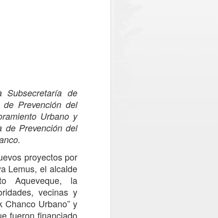
egada de un nuevo escáner en
 funcionamiento en octubre o noviembre
troles y reducir los tiempos de espera.
a Subsecretaría de
a de Prevención del
oramiento Urbano y
 de Prevención del
hanco
.
uevos proyectos por
Una posta inutilizada y
AUG
va Lemus, el alcalde
1
atención en una clinica
rto Aqueveque, la
móvil: La realidad que
ridades, vecinas y
constató CONFUSAM
rk Chanco Urbano
” y
en Vichuquén
ue fueron financiado
CONFUSAM del Maule realizó el