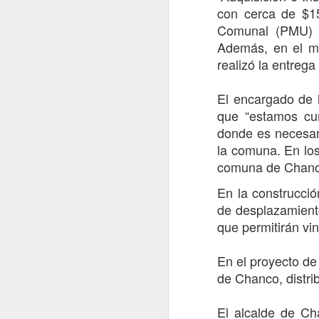
con cerca de $1
Con el objetivo de fortalecer la
seguridad y prevenir la comisión
Comunal (PMU) de
J
de delitos, Carabineros de la 4ª
Además, en el mi
Comisaría Molina, en la localidad
realizó la entreg
de Lontué, desarrolló una Ronda
Extraordinaria de Servicios
De
Preventivos, desplegando
El encargado de 
de
controles y fiscalizaciones en
se
que “estamos cum
distintos puntos
Ye
donde es necesar
Le
la comuna. En los
El lanzamiento de esta ronda fue
encabezado por la Prefecto de
comuna de Chanc
En
Carabineros de Curicó, Coronel
de
Evelyn Osses Vásquez, junto al
En la construcci
ad
J
Delegado Presidencial Provincial
de desplazamient
de Curicó, Óscar Águila; el
que permitirán vin
Alcalde de Molina, José Policía
En
de Investigaci
d
n
En el proyecto de
pa
de Chanco, distri
Du
El alcalde de Ch
en