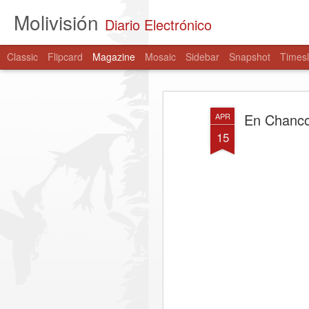
Molivisión
Diario Electrónico
Classic
Flipcard
Magazine
Mosaic
Sidebar
Snapshot
Timesl
En Chanco 
APR
15