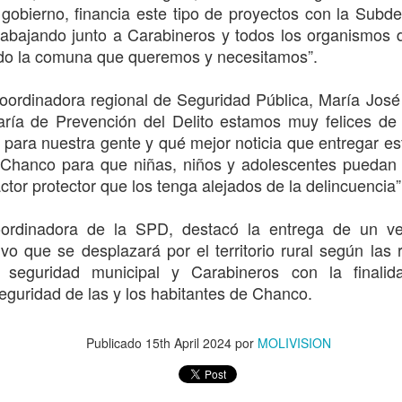
ntiene con la Institución.
 gobierno, financia este tipo de proyectos con la Subd
trabajando junto a Carabineros y todos los organismos
Matrimonios de Linares reciben reconocimiento por
UL
do la comuna que queremos y necesitamos”.
29
sus 50 años de vida en común
os matrimonios de la provincia de Linares fueron homenajeados por
 coordinadora regional de Seguridad Pública, María Jos
umplir 50 años de matrimonio, recibiendo el Bono Bodas de Oro
ría de Prevención del Delito estamos muy felices de
ntregado por el IPS Maule. Miguel Muñoz y Teresa Valdés, de
 para nuestra gente y qué mejor noticia que entregar es
ejerrey, junto a Florín Rebolledo y Adela Bascuñán, de Paso Cuñao,
Chanco para que niñas, niños y adolescentes puedan d
ueron reconocidos en una emotiva ceremonia realizada en la
legación Presidencial Provincial.
ctor protector que los tenga alejados de la delincuencia
 beneficio, vigente desde 2011, entrega este año $463.166 por
oordinadora de la SPD, destacó la entrega de un ve
atrimonio, monto que se divide en partes iguales entre ambos
tivo que se desplazará por el territorio rural según las
ónyuges.
SENAPRED ORDENA EVACUAR EL SECTOR
UL
r seguridad municipal y Carabineros con la finalid
28
PLACILLA EN LICANTÉN POR DESBORDE DEL
eguridad de las y los habitantes de Chanco.
RÍO MATAQUITO
te el aumento del caudal y el desborde del río Mataquito, el Servicio
acional de Prevención y Respuesta ante Desastres (SENAPRED)
Publicado
15th April 2024
por
MOLIVISION
licitó la evacuación inmediata del sector Placilla, en la comuna de
cantén, Región del Maule. Para reforzar el proceso, se activó el
istema de Alerta de Emergencia (SAE), enviando mensajes a los