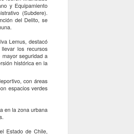
ano y Equipamiento
pasado 31 de julio una visita en
terreno a la comuna de
trativo (Subdere).
Vichuquén, específicamente al
ción del Delito, se
sector de Boyeruca, con el
muna.
objetivo de conocer la realidad
que enfrentan las y los
funcionarios de salud tras el
ilva Lemus, destacó
incendio que destruyó por
llevar los recursos
completo la Posta Rural de
o mayor seguridad a
Boyeruca, ocurrido el 17 de
diciembre de 2025.
sión histórica en la
deportivo, con áreas
con espacios verdes
ia en la zona urbana
s.
el Estado de Chile,