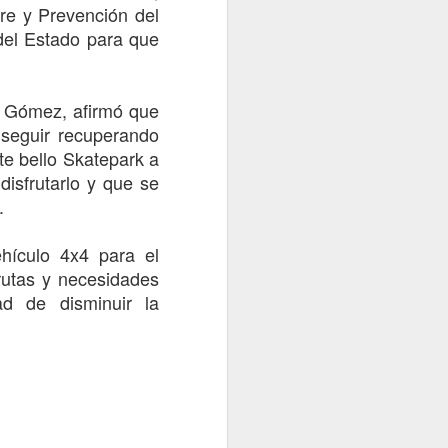
ere y Prevención del
 del Estado para que
é Gómez, afirmó que
 seguir recuperando
te bello Skatepark a
isfrutarlo y que se
”.
hículo 4x4 para el
 rutas y necesidades
ad de disminuir la