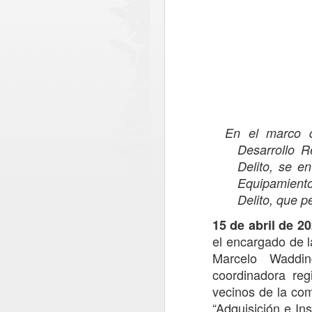
En el marco d
Desarrollo R
Delito,
se en
Equipamient
Delito, que p
15 de abril de 20
Ronda policial
AUG
el encargado
de 
6
Extraordinaria en
Marcelo Waddin
Lontué con resultados
coordinadora reg
positivos en materia de
vecinos de la com
prevención y
“
Adquisición e In
seguridad