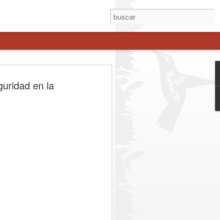
enche avanza como
guridad en la
 estratégica a Los
es
el gobernador Pedro Pablo Álvarez-
esidencial Juan Eduardo Prieto, sumó a
 regionales del Maule para definir los
stión binacional del corredor.
. Representantes del Gobierno Regional
esidencial, parlamentarios de la zona y
zaron las acciones para consolidar el
tiva real frente a la congestión y los
ibertadores. Entre los principales