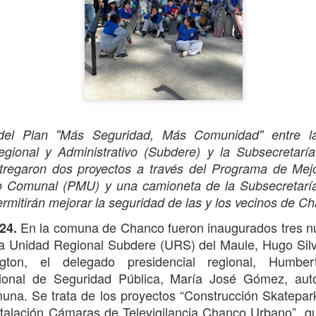
avances, se confirmó la ll
septiembre, que entrará en
y permitirá agilizar los con
el Plan ''Más Seguridad
,
Más Comunidad'' entre l
egional y Administrativo (Subdere) y la Subsecretarí
tregaron dos proyectos a través del Programa de Mej
o Comunal (PMU) y una camioneta de la Subsecretaría
ermitirán mejorar la seguridad de las y los vecinos de C
En
la comuna de Chanco fueron inaugurados tres n
24.
MÁS DE 290
Oportuno rescate
AUG
AUG
la Unidad Regional Subdere (URS) del Maule
, Hugo Sil
4
2
MILLONES DE
permite salvar la vida
gton, el delegado presidencial regional, Humbe
PESOS PERMITIRÁN
de paciente aislado en
ional de Seguridad Pública, María José Gómez, auto
MEJORAR
Curepto
una. Se trata de los proyectos “
Construcción Skatepa
INFRAESTRUCTURA
Municipio de Curepto destaca vital
stalación Cámaras de Televigilancia Chanco Urbano
”, q
DE TRES ESCUELAS
colaboración junto a la Delegación