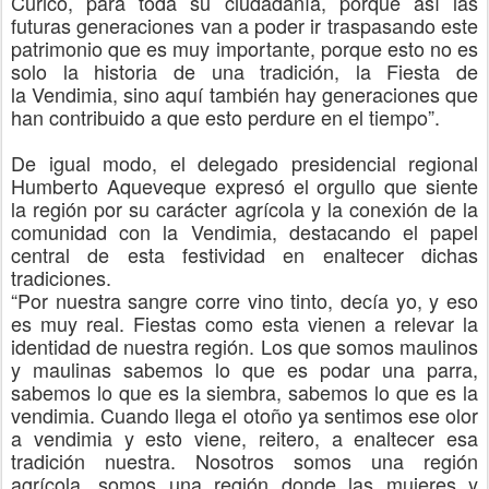
Curicó, para toda su ciudadanía, porque así las
futuras generaciones van a poder ir traspasando este
patrimonio que es muy importante, porque esto no es
solo la
historia de una tradición, la F
iesta de
la
V
endimia, sino aquí también hay generaciones que
han contribuido a que esto perdure en el tiempo
”
.
De igual modo, el delegado presidencial regional
Humberto Aqueveque expresó
el orgullo que siente
la región por su carácter agrícola y la c
onexión de la
comunidad con la V
endimia, destacando el papel
central de esta festividad en enaltecer dichas
tradiciones.
“
Por nuestra sangre corre vino tinto, decía yo, y eso
es muy real. Fiestas como esta vienen a relevar la
identidad de nuestra región. Los que somos maulinos
y maulinas sabemos lo que es podar una parra,
sabemos lo que es la siembra, sabemos lo que es la
vendimia. Cuando llega el otoño ya sentimos ese olor
a vendimia y esto viene, reitero, a enaltecer esa
tradición nuestra. Nosotros somos una región
agrícola, somos una región donde las mujeres y