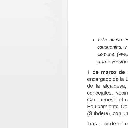
●
Este nuevo e
cauquenina, y
Comunal (PMU) 
una inversió
1 de marzo de 
encargado de la 
de la alcaldesa,
concejales, veci
Cauquenes”, el c
Equipamiento Com
(Subdere), con un
Paso Pehuenche
AUG
6
avanza como
Tras el corte de 
alternativa estratégica