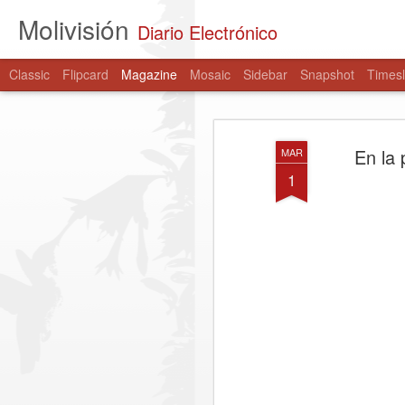
Molivisión
Diario Electrónico
Classic
Flipcard
Magazine
Mosaic
Sidebar
Snapshot
Timesl
En la 
MAR
1