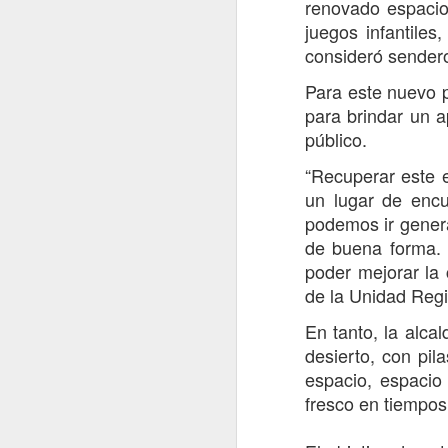
renovado espacio
a Los Libertadores
juegos infantile
El encuentro, liderado por el
consideró sendero
gobernador Pedro Pablo Álvarez-
Salamanca y el delegado
Para este nuevo p
presidencial Juan Eduardo Prieto,
para brindar un a
A
sumó a parlamentarios y
público.
consejeros regionales del Maule
para definir los primeros pasos
C
“Recuperar este e
hacia una gestión binacional del
t
un lugar de encu
corredor.
Bo
podemos ir gener
fu
Talca, 6 de agosto de 2026.
de buena forma. 
Po
poder mejorar la 
de la Unidad Reg
En tanto, la alca
J
desierto, con pi
espacio, espacio
fresco en tiempos
De
de