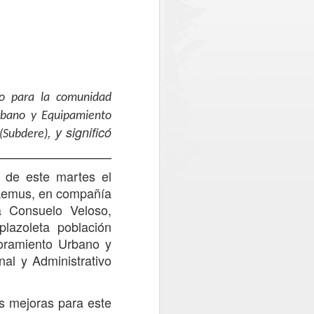
 policial en el sector norte de la
 conjuntamente por el Gobierno Regional
Chile. Del monto total, el Gobierno
lones, equivalentes a cerca del 73% de
ro para la comunidad
rbano y Equipamiento
, y significó
 (Subdere)
e de este martes e
l
 Lemus
,
en compañía
a Consuelo Veloso,
plazoleta población
joramiento Urbano y
al y Administrativo
Oportuno rescate
AUG
2
permite salvar la vida
as mejoras para este
de paciente aislado en