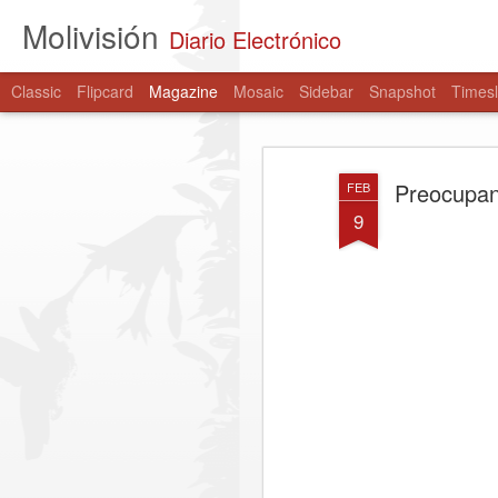
Molivisión
Diario Electrónico
Classic
Flipcard
Magazine
Mosaic
Sidebar
Snapshot
Timesl
Preocupan
FEB
9