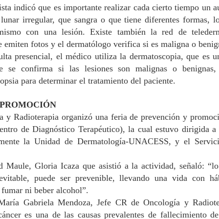
ctores céntricos de la capital regional y en las comunas de Longaví,
ista indicó que es importante realizar cada cierto tiempo un 
rbas Buenas, Retiro y Linares, para verificar el cumplimiento de la
lunar irregular, que sangra o que tiene diferentes formas,
l
y de Migración y Extranjería.
mismo con una lesión. E
xiste
también
la red de
teleder
 Talca fueron fiscalizadas 38 personas extranjeras, registrándose 6
e
emiten fotos
y el
dermatólogo
verifica si es maligna
o beni
nuncias por infracciones a la normativa migratoria y 2 notificaciones
lta presencial, el médico utiliza la
de
rmatoscopia
, que es u
ministrativas.
Cabo 1° Honorario David Díaz celebró sus 15 años
UL
de
se
confirma si las lesiones son malignas o benignas
,
29
acompañado por Carabineros de Teno
iopsia para determinar el tratamiento del paciente.
 una emotiva jornada, la Oficina de Integración Comunitaria (MICC)
e la 3ª Comisaría de Teno acompañó la celebración del cumpleaños
Y PROMOCIÓN
úmero 15 del Cabo 1° Honorario David Díaz Troncoso, quien forma
rte de la familia de Carabineros de Chile desde el año 2017.
 y Radioterapia organizó un
a
feria de prevención y promoci
ntro de Diagnóstico Terapéutico), la cual estuvo dirigida a
rante la visita, el personal compartió con David y su familia,
ivamente la Unidad de Dermatología-UNACESS,
y
el Servic
tregándole un afectuoso saludo y reafirmando el estrecho vínculo que
ntiene con la Institución.
ud Maule
,
Gloria Icaza
que asistió a la actividad,
señaló: “
l
Matrimonios de Linares reciben reconocimiento por
UL
evitable, puede ser prevenible, llevando una vida
con háb
29
sus 50 años de vida en común
in fumar ni beber alcohol”.
os matrimonios de la provincia de Linares fueron homenajeados por
María Gabriela Mendoza, Jefe CR de Oncología y Radiote
umplir 50 años de matrimonio, recibiendo el Bono Bodas de Oro
 cáncer
es una de las causas prevalentes
de fallecimiento de
ntregado por el IPS Maule. Miguel Muñoz y Teresa Valdés, de