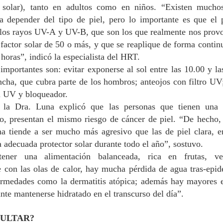
 solar
)
, tanto en adultos como en niños
. “E
xisten muc
ho
positivos en materia de
MEJORAR
a depender del tipo de piel, pero lo importante es que el 
prevención y
INFRAESTRUCTURA
 los
rayos UV-A y UV-B, que son los que realmente nos prov
seguridad
DE TRES ESCUELAS
MUNICIPALES DE
 factor solar de 50 o más
, y que se reaplique de forma continu
Con el objetivo de fortalecer la
seguridad y prevenir la comisión
TENO
 horas”, indicó la especialista del HRT
.
Una posta inutilizada y atención en una clinica móvil:
UG
de delitos, Carabineros de la 4ª
• Los recursos, gestionados por la
importantes son: evitar exponerse al sol entre las 10.00 y las
1
La realidad que constató CONFUSAM en Vichuquén
Comisaría Molina, en la localidad
administración del alcalde Wildo
cha, que cubra parte de los hombros; anteojos con filtro UV
de Lontué, desarrolló una Ronda
ONFUSAM del Maule realizó el pasado 31 de julio una visita en
Farías y postulados por el DAEM,
Extraordinaria de Servicios
erreno a la comuna de Vichuquén, específicamente al sector de
n UV y bloqueador.
financiarán mejoras integrales en
Preventivos, desplegando
yeruca, con el objetivo de conocer la realidad que enfrentan las y los
 la Dra. Luna explicó que las personas que tienen una
las escuelas El Guindo
controles y fiscalizaciones en
ncionarios de salud tras el incendio que destruyó por completo la
($122.373.016) y Huemul
, presentan el mismo riesgo de cáncer de piel. “
De hecho
distintos puntos
sta Rural de Boyeruca, ocurrido el 17 de diciembre de 2025.
($101.424.507), enfocadas en
a tiende a ser mucho más agresivo que las de piel clara
, e
aulas modulares, revestimientos,
El lanzamiento de esta ronda fue
ma adecuada
protector solar
durante todo el año
”, sostuvo.
pisos y cierres perimetrales. En
encabezado por la Prefecto de
tanto, la Escuela Teno Ciclo 2
tener una
alimentación balanceada, rica en frutas, v
Carabineros de Curicó, Coronel
($68.250.249) renovará por
 con las olas de calor, hay mucha pérdida
Evelyn Osses Vásquez, junto al
de agua
tras
-
epid
PDI MAULE DESARROLLÓ FISCALIZACIONES
completo su red eléctrica,
UL
Delegado Presidencial Provincial
ermed
ades como la dermatitis atópica; además hay mayores 
garantizando espacios más
30
MIGRATORIAS SIMULTÁNEAS EN TALCA Y
de Curicó, Óscar Águila; el
seguros y modernos para la
nte mantenerse hidratado en el transcurso del día
”
.
PROVINCIA DE LINARES
Alcalde de Molina, José Policía
educación de la comuna.
de Investigaci
tectives de los Departamentos de Migraciones y Policía Internacional
ULTAR?
 Talca y Linares realizaron fiscalizaciones simultáneas en distintos
Teno, 04 de agosto de 2026.