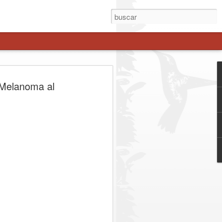
A INVERSIÓN DE
 Melanoma al
ILLONES IMPULSA
UBCOMISARÍA EN
ORTE
e 21 mil habitantes y permitirá reforzar
ar los tiempos de respuesta y fortalecer
sectores de mayor crecimiento de la
mera piedra comenzó oficialmente la
saría de Carabineros Maule Norte, un
 inversión de $4.650.541.000 y que