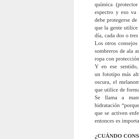
química
(
protector
a Los Libertadores
espectro
y eso va 
El encuentro, liderado por el
debe
protegerse de
gobernador Pedro Pablo Álvarez-
Salamanca y el delegado
que la gente utilice
presidencial Juan Eduardo Prieto,
día, cada dos o tres
A
sumó a parlamentarios y
Los otros consejos 
consejeros regionales del Maule
para definir los primeros pasos
sombreros de ala an
C
hacia una gestión binacional del
t
ropa con protecció
corredor.
Bo
Y en ese sentido,
fu
Talca, 6 de agosto de 2026.
un
fototipo
más alto
Po
oscura, el melanom
que
utilice de for
Se llama a man
hidratación
“
porque
J
que se activen enf
entonces es importa
De
¿CUÁNDO CONS
de