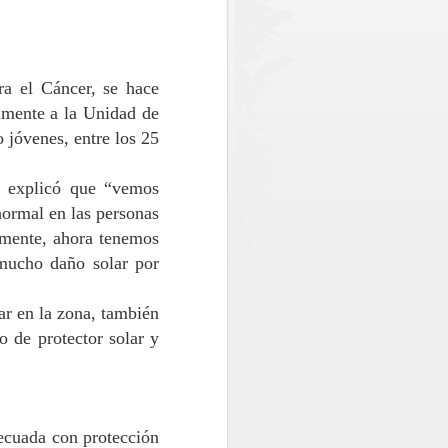
 policial en el sector norte de la
 conjuntamente por el Gobierno Regional
Chile. Del monto total, el Gobierno
ra el Cáncer, se hace
lones, equivalentes a cerca del 73% de
lmente
a la Unidad de
do
jóvenes, entre los 25
 explicó que “
vemos
normal en las personas
emente
,
ahora tenemos
ucho daño solar por
lar en la zona, también
 de protector solar y
Oportuno rescate
AUG
2
permite salvar la vida
decuada con
protección
de paciente aislado en