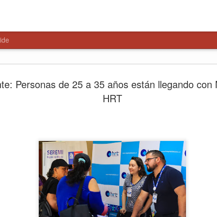
ide
HISTÓRIC
AUG
te: Personas de 25 a 35 años están llegando con
7
$4.650 M
HRT
NUEVA S
MAULE N
La obra beneficiará a más d
la presencia policial, mejor
la seguridad en uno de los 
comuna.
Con la colocación de la pri
construcción de la Subcomi
proyecto que contempla una