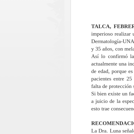
TALCA, FEBRER
imperioso realizar
Dermatología
-UNAC
y 35 años, con mel
Así lo confirmó 
actualmente una
in
de edad, porque
e
pacientes entre 2
falta de protección
Si bien existe un fa
a juicio de la espe
esto trae consecuen
Paso Pehuenche
AUG
RECOMENDACI
6
avanza como
La Dra. Luna señal
alternativa estratégica