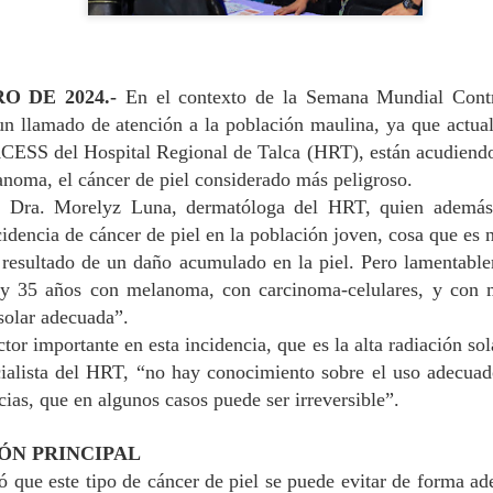
busca fortalecer la cobertura
comuna de Maule.
La iniciativa es financiada
del Maule y Carabineros de 
O DE 2024.-
En el contexto de la Semana Mundial Cont
Regional aporta $3.402 mil
 un llamado de atención a la población maulina, ya qu
e actua
la inversión.
ESS del Hospital Regional de Talca (HRT)
, están acudien
anoma, el cáncer de piel considerado más peligroso.
la
Dra.
Morelyz
Luna, dermatóloga del HRT
, quien además
cidencia de cáncer de piel en la población joven,
cosa que
es 
s
resultado de un dañ
o acumulado en la piel. P
ero lamentabl
5 y 35 años con melanoma, con carcinoma
-
celulares
,
y con m
 solar adecuada
”
.
ctor importante en esta incidencia, que es la alta radiación so
cialista del HRT, “n
o hay conocimiento sobre el uso adecuado
cias, que en algun
os casos puede ser irreversible”.
Ronda policial
MÁS DE 290
AUG
AUG
ÓN PRINCIPAL
6
4
Extraordinaria en
MILLONES DE
ó que este tipo
de cáncer de piel se puede evitar de forma a
Lontué con resultados
PESOS PERMITIRÁN