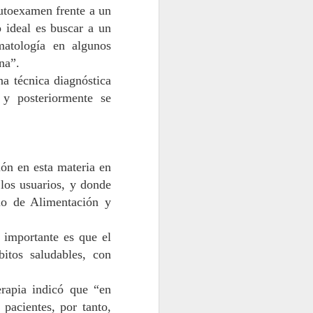
autoexamen frente a un
o ideal es buscar a un
matología
en algunos
gna”.
na técnica diagnóstica
y po
steriormente se
ón en esta materia en
 los usuarios, y donde
io de Alimentación y
o importante es que el
itos saludables
,
con
rapia
indicó que “e
n
 pacientes, por tanto,