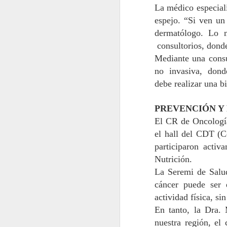
se
La médico
especial
Ye
espejo. “
Si
ven un 
Le
dermatólogo
. Lo 
En
consultorio
s
,
dond
de
Mediante una consu
ad
J
no invasiva, don
debe
realizar una b
En
d
PREVENCIÓN 
n
pa
El CR de Oncología
el hall del CDT (Ce
Du
participaron act
en
ma
Nutrición.
La
Seremi de Sal
J
cáncer puede ser 
actividad física, s
D
En tanto, la
Dra. 
c
nuestra región
, el
e