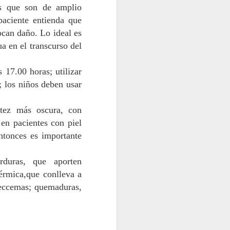
s que son de amplio
Curepto
paciente entienda que
Municipio de Curepto destaca vital
ocan daño.
Lo ideal es
colaboración junto a la Delegación
Presidencial del Maule y
a en el transcurso del
Carabineros que permitió salvar la
vida de paciente aislado
 17.00 horas; utilizar
Gracias a una rápida y coordinada
; los niños deben usar
gestión conjunta entre el alcalde
de Curepto, Fernando Alcàntara,
 tez más oscura, con
la Delegación Presidencial
Regional encabezada por Juan
,
en
pacientes con piel
Eduardo Prieto y la institución
ntonces es importante
policial, un helicóptero
institucional aterrizó en tiempo
récord para efectuar el traslado de
erduras, que aporten
urgencia de un vecino con graves
érmica
,
que conlleva a
complicaciones de salud hacia
ecce
mas
;
quemaduras,