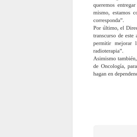
P
queremos entregar
f
mismo, estamos co
De
corresponda
”
.
El
Por último, el
Dire
m
transcurso de este
c
J
permitir mejorar 
radioterapia
”
.
Asimismo también
An
de Oncología, para
N
hagan en dependen
so
Li
S
te
J
H
c