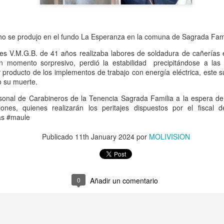
Delegado Presidencial Provi
Alcalde de Molina, José Pol
Seguridad Municipal, reafir
por brindar mayor segurida
cho se produjo en el fundo La Esperanza en la comuna de Sagrada Fami
Como resultado del operativ
es V.M.G.B. de 41 años realizaba labores de soldadura de cañerías en
personas, una por conducir s
 momento sorpresivo, perdió la estabilidad precipitándose a las
conducir en estado de ebri
producto de los implementos de trabajo con energía eléctrica, este s
o su muerte.
rsonal de Carabineros de la Tenencia Sagrada Familia a la espera de
ciones, quienes realizarán los peritajes dispuestos por el fiscal
as #maule
Publicado
11th January 2024
por
MOLIVISION
0
Añadir un comentario
Oportuno rescate
Una posta inutilizada y
AUG
AUG
2
1
permite salvar la vida
atención en una clinica