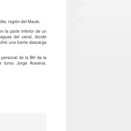
ncial de Curicó, Óscar Águila; el
icía de Investigaciones (PDI) y de
mando el compromiso interinstitucional
d a la comunidad.
lia, región del Maule.
o, se registró la detención de dos
 la parte inferior de un
in licencia profesional y otra por
 aguas del canal, donde
edad.
ufrió una fuerte descarga
 personal de la BH de la
 de turno Jorge Aravena.
PDI MAULE
JUL
30
DESARROLLÓ