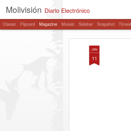
Molivisión
Diario Electrónico
Classic
Flipcard
Magazine
Mosaic
Sidebar
Snapshot
Timesl
JAN
11