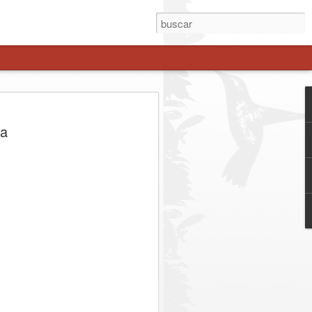
ial Extraordinaria en
ia
 resultados positivos
 de prevención y
r la seguridad y prevenir la comisión de
ª Comisaría Molina, en la localidad de
a Extraordinaria de Servicios
ntroles y fiscalizaciones en distintos
da fue encabezado por la Prefecto de
onel Evelyn Osses Vásquez, junto al