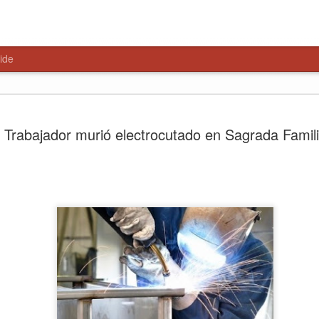
ide
Ronda polic
AUG
Trabajador murió electrocutado en Sagrada Famil
6
Lontué con
en materia
seguridad
Con el objetivo de fortalece
delitos, Carabineros de la 4
Lontué, desarrolló una Rond
Preventivos, desplegando co
puntos
El lanzamiento de esta ron
Carabineros de Curicó, Cor