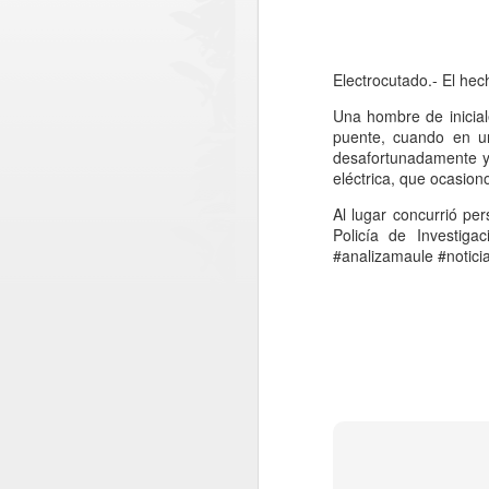
Electrocutado.- El he
Una hombre de inicial
puente, cuando en un
desafortunadamente y 
eléctrica, que ocasion
Al lugar concurrió pe
Policía de Investiga
#analizamaule #notici
MÁS DE 290
AUG
4
MILLONES DE