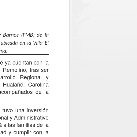
egada de un nuevo escáner en
 funcionamiento en octubre o noviembre
troles y reducir los tiempos de espera.
 Barrios (PMB) de la
ubicada en la Villa El
una.
ñé ya cuentan con la
 Remolino, tras ser
rrollo Regional y
e Hualañé, Carolina
acompañados de la
Una posta inutilizada y
AUG
1
atención en una clinica
a, tuvo una inversión
móvil: La realidad que
nal y Administrativo
constató CONFUSAM
a las familias de la
en Vichuquén
ad y cumplir con la
CONFUSAM del Maule realizó el