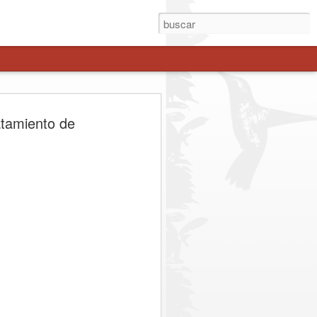
enche avanza como
atamiento de
 estratégica a Los
es
el gobernador Pedro Pablo Álvarez-
esidencial Juan Eduardo Prieto, sumó a
 regionales del Maule para definir los
stión binacional del corredor.
. Representantes del Gobierno Regional
esidencial, parlamentarios de la zona y
zaron las acciones para consolidar el
tiva real frente a la congestión y los
ibertadores. Entre los principales