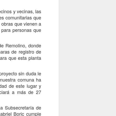
pasado 31 de julio una visita en
terreno a la comuna de
cinos y vecinas, las
Vichuquén, específicamente al
nes comunitarias que
sector de Boyeruca, con el
n obras que vienen a
objetivo de conocer la realidad
que enfrentan las y los
d para personas que
funcionarios de salud tras el
incendio que destruyó por
completo la Posta Rural de
 de Remolino, donde
Boyeruca, ocurrido el 17 de
aras de registro de
diciembre de 2025.
para que esta planta
proyecto sin duda le
e nuestra comuna ha
dad de este lugar y
iciará a más de 27
la Subsecretaría de
abriel Boric cumple