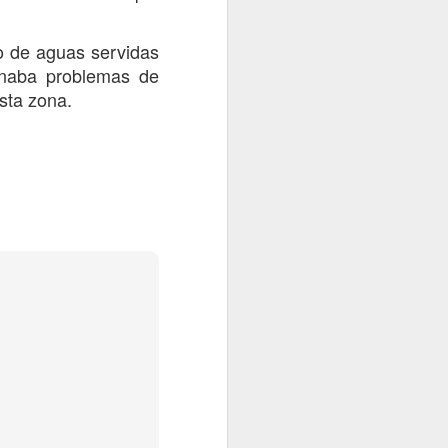
to de aguas servidas
onaba problemas de
esta zona.