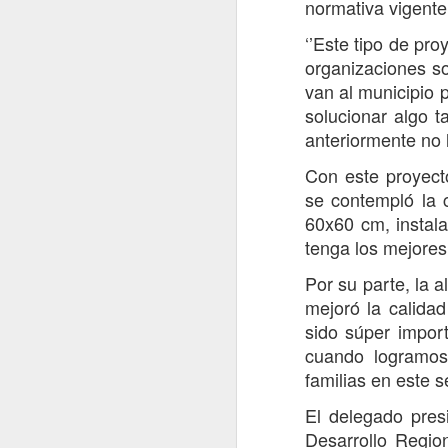
normativa vigente
Con el objetivo de fortalecer la
seguridad y prevenir la comisión
‘’Este tipo de pr
J
de delitos, Carabineros de la 4ª
organizaciones so
Comisaría Molina, en la localidad
van al municipio 
de Lontué, desarrolló una Ronda
solucionar algo 
Extraordinaria de Servicios
De
Preventivos, desplegando
anteriormente no l
de
controles y fiscalizaciones en
se
distintos puntos
Con este proyect
Ye
Le
se contempló la 
El lanzamiento de esta ronda fue
60x60 cm, instala
encabezado por la Prefecto de
En
tenga los mejores
Carabineros de Curicó, Coronel
de
Evelyn Osses Vásquez, junto al
ad
J
Por su parte, la 
Delegado Presidencial Provincial
de Curicó, Óscar Águila; el
mejoró la calida
Alcalde de Molina, José Policía
En
sido súper impor
de Investigaci
d
cuando logramos
n
familias en este se
pa
El delegado pres
Du
Desarrollo Regio
en