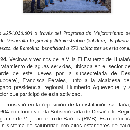
avances, se confirmó la ll
septiembre, que entrará en
y permitirá agilizar los con
e $254.036.604 a través del Programa de Mejoramiento de
de Desarrollo Regional y Administrativo (Subdere), la planta 
 sector de Remolino, beneficiará a 270 habitantes de esta com
Vecinas y vecinos de la Villa El Esfuerzo de Huala
24.
tratamiento de aguas servidas, ubicada en el sector de
arde de este jueves por la subsecretaria de Desa
Subdere), Francisca Perales, junto a la alcaldesa d
egado presidencial regional, Humberto Aqueveque
,
y 
tor que participó de esta actividad.
MÁS DE 290
Oportuno rescate
AUG
AUG
4
2
MILLONES DE
permite salvar la vida
ue consistió en la reposición de la instalación sanitari
PESOS PERMITIRÁN
de paciente aislado en
.604 con fondos de la Subsecretaría de Desarrollo Regio
MEJORAR
Curepto
grama de Mejoramiento de Barrios (PMB). Esto permitirá 
INFRAESTRUCTURA
Municipio de Curepto destaca vital
un sistema de salubridad con altos estándares de calid
DE TRES ESCUELAS
colaboración junto a la Delegación