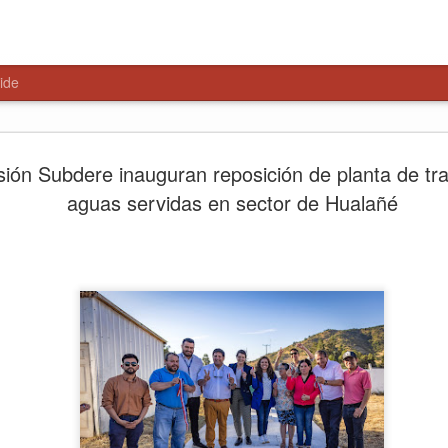
ide
Paso Pehu
AUG
sión Subdere inauguran reposición de planta de tr
6
alternativa
aguas servidas en sector de Hualañé
Libertador
El encuentro, liderado por 
Salamanca y el delegado pr
parlamentarios y consejeros
primeros pasos hacia una ge
Talca, 6 de agosto de 2026
del Maule, la Delegación Pr
consejeros regionales anali
Paso Pehuenche como alterna
cierres recurrentes de Los L