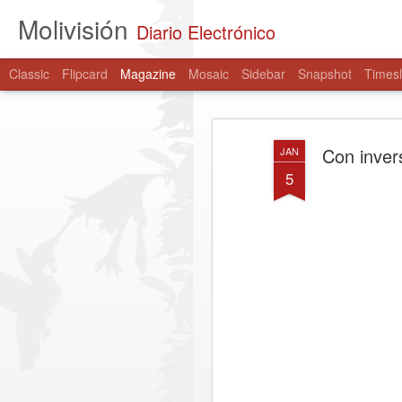
Molivisión
Diario Electrónico
Classic
Flipcard
Magazine
Mosaic
Sidebar
Snapshot
Timesl
Con inver
JAN
5