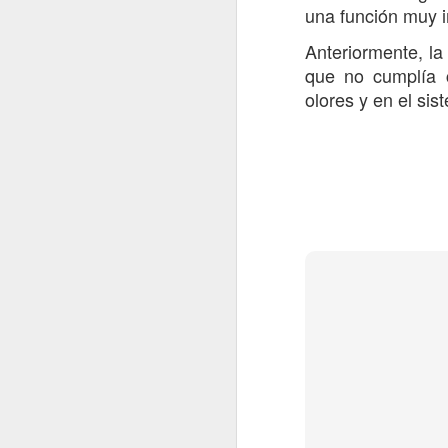
ma
una función muy im
Anteriormente, la
J
que no cumplía c
olores y en el sis
D
c
e
P
f
De
El
m
c
J
An
N
so
Li
S