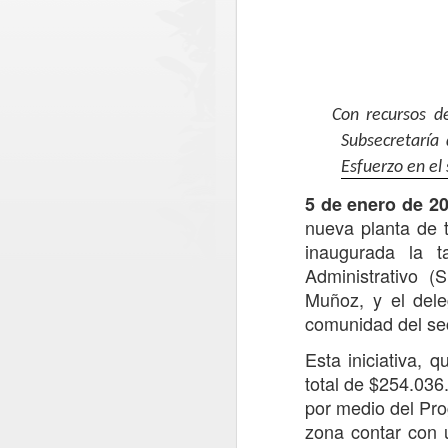
Con recursos d
Subsecretaría 
Esfuerzo en el
5
de enero de 20
nueva planta de 
inaugurada la t
Administrativo (
Muñoz, y
el del
comunidad del sec
Ronda policial
AUG
6
Extraordinaria en
Esta iniciativa, q
Lontué con resultados
total de $254.036
positivos en materia de
por medio del Pro
prevención y
zona contar con 
seguridad