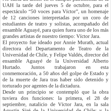
UAH la tarde
del jueves 5 de octubre, para el
espectáculo
“50 voces para Víctor
”, un
homenaje
de 12 canciones
interpretad
as
por un coro de
estudiantes de teatro y solistas,
acompañado del
ensamble
Aguayé
, para quien fuera uno de los más
grandes artistas de nuestro tiempo: Víctor Jara.
El proyecto fue ideado por Annie
Murath
, actual
directora del Departamento de Teatro de la
Universidad de Chile, y Felipe Valdés, director del
ensamble
Aguayé
de la Universidad Alberto
Hurtado. Juntos trabajaron en esta
conmemoración, a 50 años del golpe de Estado y
de la muerte de Jara tras haber sido detenido y
torturado por agentes de la dictadura.
Desde un principio se contempló que la obra
tuviera dos funciones: la primera, el 28 de
septiembre, natalicio de Víctor Jara, en la sala
Agustín
Siré
de la Universidad de Chile; y la