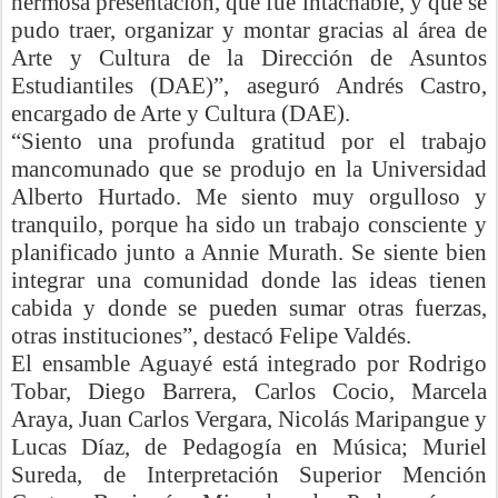
hermosa presentación, que fue intachable, y que se
pudo traer, organizar y montar gracias al área de
Arte y Cultura de la Dirección de Asuntos
Estudiantiles (DAE)”, aseguró Andrés Castro,
encargado de Arte y Cultura (DAE).
“Siento una profunda gratitud por el trabajo
mancomunado que se produjo en la Universidad
Alberto Hurtado.
Me siento muy orgulloso y
tranquilo, porque ha sido un trabajo consciente y
planificado junto a Annie
Murath
.
Se siente bien
integrar una comunidad donde las ideas tienen
cabida y donde se pueden sumar
otras
fuerzas
,
otras instituciones”,
destacó Felipe Valdés.
El ensamble
Aguayé
está integrado por Rodrigo
Tobar, Diego Barrera, Carlos Cocio, Marcela
Araya, Juan Carlos Vergara, Nicolás Maripangue y
Lucas Díaz, de Pedagogía en Música; Muriel
Sureda, de Interpretación Superior Mención