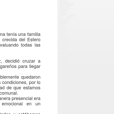
egada de un nuevo escáner en
 funcionamiento en octubre o noviembre
troles y reducir los tiempos de espera.
oma
tenía
una familia
a
crecida del Ester
o
evaluando todas las
, decidió cruzar a
areños para llegar
ablemente quedaron
condiciones, por lo
Una posta inutilizada y
AUG
idad de que estamos
1
atención en una clinica
 comunal.
móvil: La realidad que
nera presencial era
constató CONFUSAM
n emocional
en un
en Vichuquén
CONFUSAM del Maule realizó el