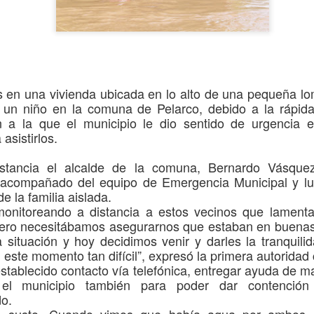
avances, se confirmó la ll
septiembre, que entrará en
y permitirá agilizar los con
s en una vivienda u
bicada en
lo alto de un
a
pequeña l
y un niño en la comuna de Pelarco, debido a la
rápid
ón a la que el municipio le dio sentido de urgencia 
a
asistirlos.
stancia
el alcalde de la comuna, Bernardo Vásquez
acompañado del equipo de Emergencia Municipal y lug
de la familia aislada.
onitoreando a distancia a estos vecinos que lament
ero necesitábamos asegurarnos que estaban en buenas 
MÁS DE 290
Oportuno rescate
AUG
AUG
 situación y hoy decidimos venir y darles la tranquil
4
2
MILLONES DE
permite salvar la vida
 este momento tan difícil”, expresó la primera autoridad
PESOS PERMITIRÁN
de paciente aislado en
stablecido contacto vía telefónica,
entregar ayuda de ma
MEJORAR
Curepto
 el municipio también para poder dar contenció
INFRAESTRUCTURA
Municipio de Curepto destaca vital
do.
DE TRES ESCUELAS
colaboración junto a la Delegación