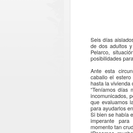
Seis días aislado
de dos
adultos 
Pelarco, situaci
posibi
lidades par
Ante esta circun
caballo
el estero
hasta la vivienda 
“Teníamos días m
incomunicados, p
Ronda policial
AUG
que evaluamos la
6
Extraordinaria en
para ayudarlos en
Lontué con resultados
Si bien se había e
positivos en materia de
imperante
para
prevención y
momento
tan cru
seguridad