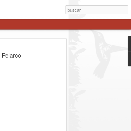
enche avanza como
n Pelarco
 estratégica a Los
es
el gobernador Pedro Pablo Álvarez-
esidencial Juan Eduardo Prieto, sumó a
 regionales del Maule para definir los
stión binacional del corredor.
. Representantes del Gobierno Regional
esidencial, parlamentarios de la zona y
zaron las acciones para consolidar el
tiva real frente a la congestión y los
ibertadores. Entre los principales