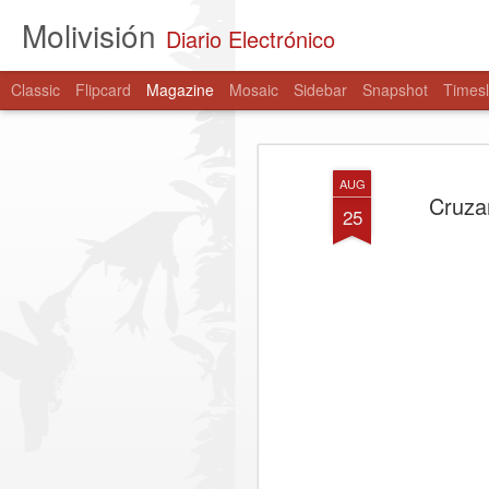
Molivisión
Diario Electrónico
Classic
Flipcard
Magazine
Mosaic
Sidebar
Snapshot
Timesl
AUG
Cruzan
25