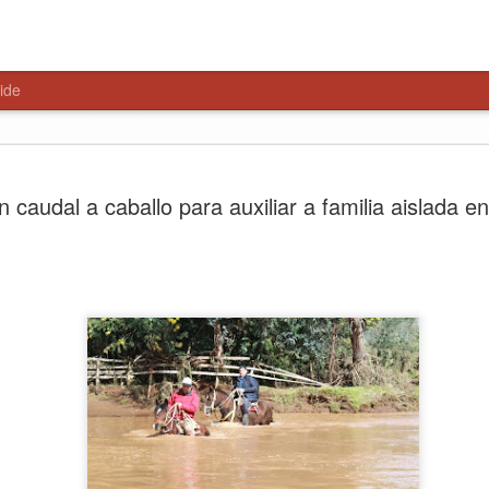
ide
Paso Pehu
AUG
 caudal a caballo para auxiliar a familia aislada e
6
alternativa
Libertador
El encuentro, liderado por 
Salamanca y el delegado pr
parlamentarios y consejeros
primeros pasos hacia una ge
Talca, 6 de agosto de 2026
del Maule, la Delegación Pr
consejeros regionales anali
Paso Pehuenche como alterna
cierres recurrentes de Los L