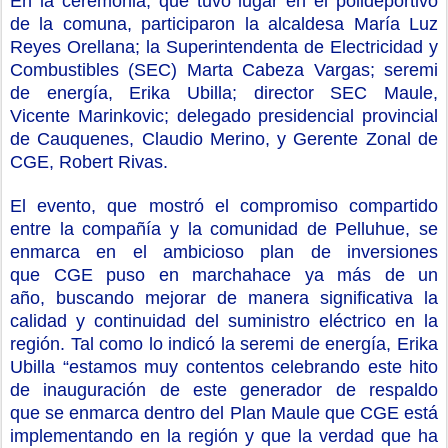
En l
a ceremonia, que tuvo lugar
en el polideportivo
de la comuna
,
participaron
la
a
lcaldesa María Luz
Reyes Orellana
;
la Superintendent
a
de Electricidad y
Combustibles
(SEC)
Marta Cabeza Vargas
; seremi
de energía, Erika Ubilla; director SEC Maule,
Vicente
Marinkovic
; delegado presidencial provincial
de Cauquenes, Claudio Merino,
y Gerente Zonal de
CGE
,
Robert Rivas
.
El evento, que mostró el compromiso compartido
entre la compañía y la comunidad de Pelluhue, se
enmarca en el ambicioso
plan de inversiones
que
CGE puso en marcha
hace ya más de un
año
,
buscando
mejorar de manera significativa la
calidad y con
tinuidad
del suministro eléctrico en la
región.
Tal como lo indicó la seremi de energía, Erika
Ubilla “
e
stamos
muy contentos
celebrando este hito
de inauguración de este generador de respaldo
que
se enmarca dentro del
P
lan
M
aule que
CGE
está
implementando en la región y que la verdad que ha