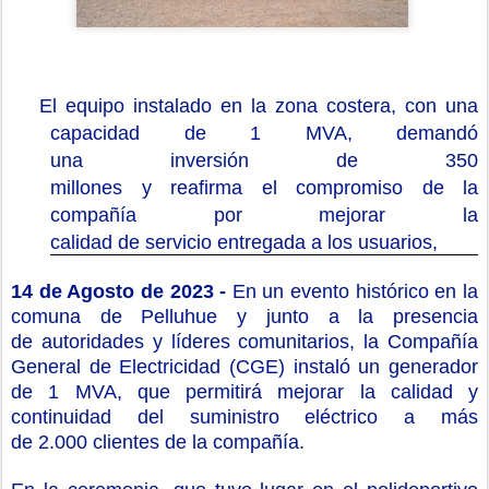
El equipo
instalado en la zona costera, con una
capacidad de
1 MVA
,
demandó
una
inversión
de
350
millones
y
re
afirma
el
compromiso
de la
compañía por mejorar la
calidad
de
servicio
entregada a los usuarios
,
1
4
de Agosto de 2023 -
En un evento histórico en la
comuna de Pelluhue
y junto a la presencia
de
autoridades y líderes comunitarios, la Compañía
General de Electricidad (CGE)
instaló
un
g
enerador
de 1 MVA
, que permitirá mejorar la calidad y
continuidad del suministro eléctrico a más
de
2.000
clientes de la compañía
.