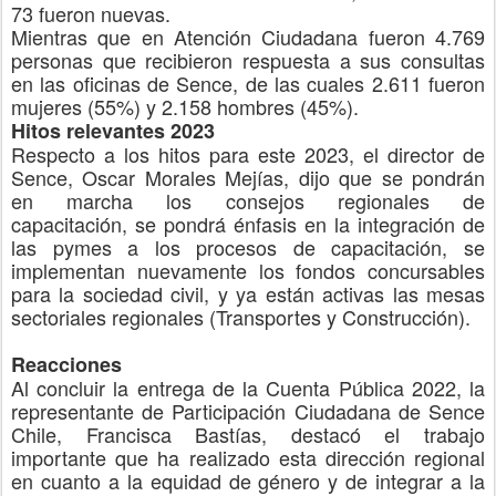
73 fueron nuevas.
Mientras que en Atención Ciudadana f
ueron 4.769
personas
que recibieron respuesta a sus
consultas
en las oficinas de Sence, de l
a
s cuales 2.611 fueron
mujeres (55%) y 2.158 hombres (45%).
Hitos relevantes 2023
Respecto a los hitos para este 2023, el director de
Sence, Oscar Morales Mejías, dijo que se pondrán
en
march
a
los consejos regionales de
capacitación,
se pondrá
énfasis en la integración de
la
s
pyme
s
a los procesos de capacitación,
se
implementan nuevamente
los fondos concursables
para la sociedad civil,
y ya están activas las
mesas
sectoriales regionales (Transportes y Construcción)
.
Reacciones
Al concluir la entrega de la Cuenta Pública 2022, la
representante de Participación Ciudadana de Sence
Chile, Francisca Bastías, destacó el trabajo
importante que ha realizado esta dirección regional
en cuanto a la equidad de género y de integrar a la