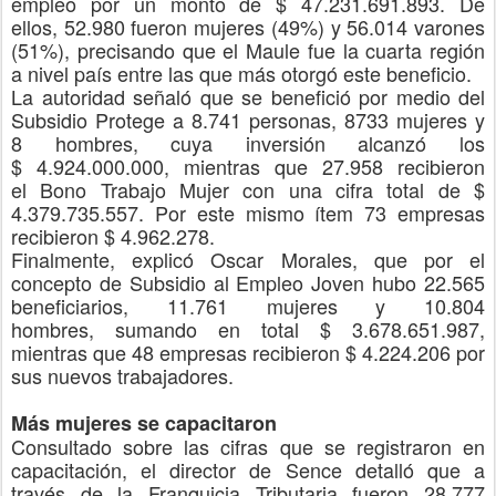
empleo
por un monto de $ 47.231.691.893. De
ellos
,
52.980 fueron mujeres (49%) y 56.014 varones
(51%)
, precisando que e
l Maule fue la cuarta región
a nivel país entre las que más otorgó este beneficio.
La autoridad señaló que
se benefició
por medio del
Subsidio Protege
a 8.741 personas, 8733 mujeres y
8 hombres
, cuya inversión alcanzó los
$
4.924.000.000
, mientras que
27.958
recibieron
el
Bono Trabajo Mujer
con una cifra total de
$
4.379.735.557.
Por este mismo ítem
73 empresas
recibieron $ 4.962.278
.
Finalmente, explicó Oscar Morales, que por el
concepto de
Subsidio al Empleo Joven
hubo
22.565
beneficiarios
,
11.761 mujeres y 10.804
hombres,
sumando en total
$ 3.678.651.987
,
mientras que
48 empresas recibieron $ 4.224.206 por
sus nuevos trabajadores.
Más mujeres se capacitaron
Consultado sobre las cifras que se registraron en
capacitación, el director de Sence detalló que a
través de la Franquicia Tributaria
fueron
28.777