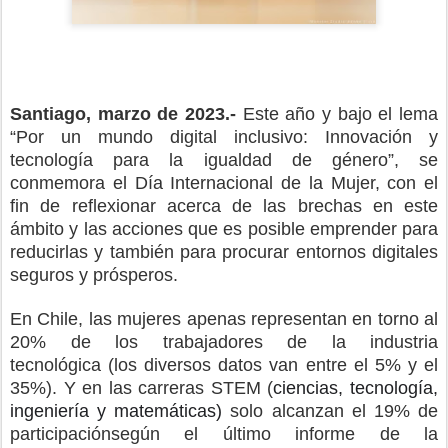
Santiago, marzo de 2023.-
Este año
y
bajo el lema
“Por un mundo digital inclusivo: Innovación y
tecnología para la igualdad de género”
,
se
conmemora el
D
ía
I
nternacional de la
M
ujer, con el
fin de reflexionar acerca de las brechas en este
ámbito y las acciones que es posible emprender para
reducirlas y también para procurar entornos digitales
seguros y prósperos.
En Chile, las mujeres apenas representan e
n torno a
l
20% de los trabajadores de la industria
tecnológica
(los diversos datos van entre el 5% y el
35%). Y
en las carreras STEM
(
ciencias, tecnología,
ingeniería y matemáticas)
solo alcanzan
el 19%
de
participación
según el último informe de la