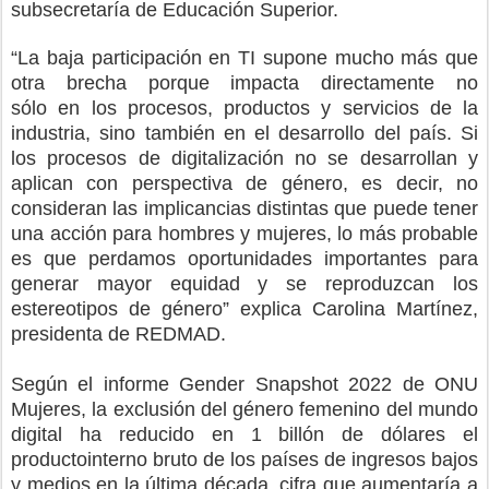
subsecretaría de Educación Superior
.
“
La baja participación en TI
supone mucho más que
otra brecha
porque impacta directamente
no
sólo
en
los procesos, productos y servicios de la
industria
,
sino
también
en
el desarrollo
del país
.
Si
los procesos de digitalización no se desarrollan y
aplican con perspectiva de género, es decir, no
consideran las implicancias
distintas que puede tener
una acción para hombres y mujeres, lo más probable
es que
perdamos oportunidades importantes para
generar mayor equidad y se
reproduzcan los
estereotipos de género
” explica Carolina Martínez,
presidenta de REDMAD.
S
egún el informe
Gender
Snapshot
2022 de ONU
Mujeres, la exclusión de
l género femenino
del mundo
digital ha reducido en 1 billón de dólares el
producto
interno
bruto de los países de ingresos bajos
y medios en la última década, cifra que aumentaría a