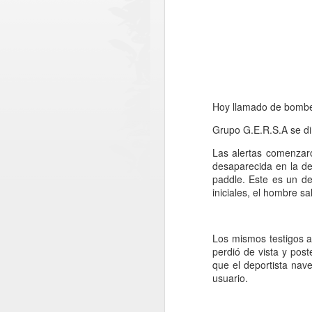
Hoy llamado de bomber
Grupo G.E.R.S.A se dir
Las alertas comenzaro
desaparecida en la de
paddle. Este es un d
iniciales, el hombre s
Los mismos testigos 
perdió de vista y post
que el deportista nave
Paso Pehuenche
usuario.
AUG
6
avanza como
alternativa estratégica