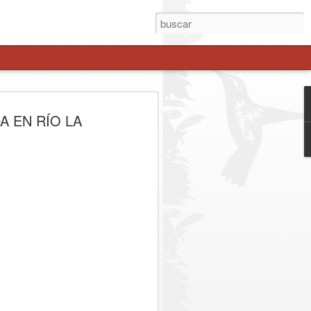
A INVERSIÓN DE
 EN RÍO LA
ILLONES IMPULSA
UBCOMISARÍA EN
ORTE
e 21 mil habitantes y permitirá reforzar
ar los tiempos de respuesta y fortalecer
sectores de mayor crecimiento de la
mera piedra comenzó oficialmente la
saría de Carabineros Maule Norte, un
 inversión de $4.650.541.000 y que