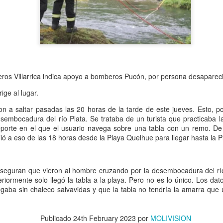
busca fortalecer la cobertura
comuna de Maule.
La iniciativa es financiada
del Maule y Carabineros de 
Regional aporta $3.402 mil
la inversión.
os Villarrica indica apoyo a bomberos Pucón, por persona desaparecida
ige al lugar.
n a saltar pasadas las 20 horas de la tarde de este jueves. Esto, 
sembocadura del río Plata. Se trataba de un turista que practicaba l
eporte en el que el usuario navega sobre una tabla con un remo. De
alió a eso de las 18 horas desde la Playa Quelhue para llegar hasta la 
aseguran que vieron al hombre cruzando por la desembocadura del rí
eriormente solo llegó la tabla a la playa. Pero no es lo único. Los da
gaba sin chaleco salvavidas y que la tabla no tendría la amarra que un
Ronda policial
MÁS DE 290
AUG
AUG
6
4
Extraordinaria en
MILLONES DE
Publicado
24th February 2023
por
MOLIVISION
Lontué con resultados
PESOS PERMITIRÁN