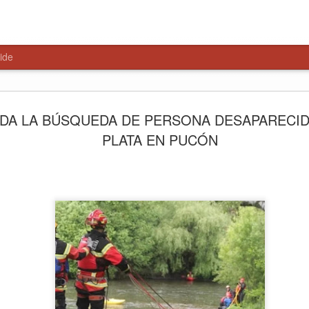
ide
HISTÓRIC
AUG
DA LA BÚSQUEDA DE PERSONA DESAPARECIDA
7
$4.650 M
PLATA EN PUCÓN
NUEVA S
MAULE N
La obra beneficiará a más d
la presencia policial, mejor
la seguridad en uno de los 
comuna.
Con la colocación de la pri
construcción de la Subcomi
proyecto que contempla una