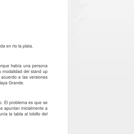
 policial en el sector norte de la
 conjuntamente por el Gobierno Regional
Chile. Del monto total, el Gobierno
lones, equivalentes a cerca del 73% de
 en rio la plata.
porque había una persona
a modalidad del stand up
 acuerdo a las versiones
Playa Grande.
o. El problema es que se
tos apuntan inicialmente a
ía la tabla al tobillo del
Oportuno rescate
AUG
2
permite salvar la vida
de paciente aislado en