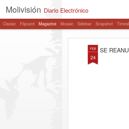
Molivisión
Diario Electrónico
Classic
Flipcard
Magazine
Mosaic
Sidebar
Snapshot
Timesl
SE REANU
FEB
24