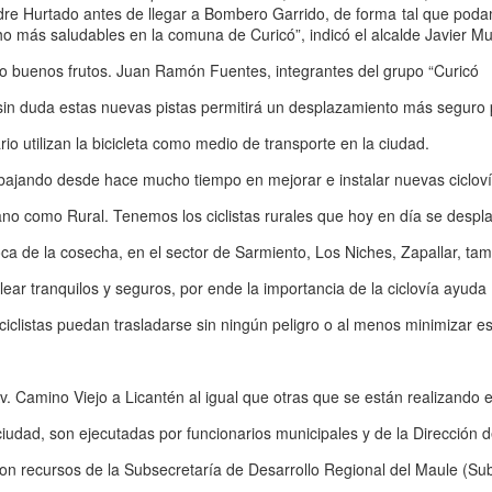
Padre Hurtado antes de llegar a Bombero Garrido, de forma tal que pod
de paciente aislado en
móvil: La realidad que
 más saludables en la comuna de Curicó”, indicó el alcalde Javier M
Curepto
constató CONFUSAM
en Vichuquén
o buenos frutos. Juan Ramón Fuentes, integrantes del grupo “Curicó
Municipio de Curepto destaca vital
colaboración junto a la Delegación
CONFUSAM del Maule realizó el
 sin duda estas nuevas pistas permitirá un desplazamiento más seguro
Presidencial del Maule y
pasado 31 de julio una visita en
Carabineros que permitió salvar la
terreno a la comuna de
io utilizan la bicicleta como medio de transporte en la ciudad.
Cabo 1° Honorario David Díaz celebró sus 15 años
UL
vida de paciente aislado
Vichuquén, específicamente al
29
acompañado por Carabineros de Teno
bajando desde hace mucho tiempo en mejorar e instalar nuevas ciclov
sector de Boyeruca, con el
Gracias a una rápida y coordinada
objetivo de conocer la realidad
 una emotiva jornada, la Oficina de Integración Comunitaria (MICC)
ano como Rural. Tenemos los ciclistas rurales que hoy en día se despl
gestión conjunta entre el alcalde
que enfrentan las y los
e la 3ª Comisaría de Teno acompañó la celebración del cumpleaños
de Curepto, Fernando Alcàntara,
funcionarios de salud tras el
úmero 15 del Cabo 1° Honorario David Díaz Troncoso, quien forma
ca de la cosecha, en el sector de Sarmiento, Los Niches, Zapallar, ta
la Delegación Presidencial
incendio que destruyó por
rte de la familia de Carabineros de Chile desde el año 2017.
Regional encabezada por Juan
completo la Posta Rural de
ear tranquilos y seguros, por ende la importancia de la ciclovía ayuda
Eduardo Prieto y la institución
Boyeruca, ocurrido el 17 de
rante la visita, el personal compartió con David y su familia,
policial, un helicóptero
ciclistas puedan trasladarse sin ningún peligro o al menos minimizar es
diciembre de 2025.
tregándole un afectuoso saludo y reafirmando el estrecho vínculo que
institucional aterrizó en tiempo
ntiene con la Institución.
récord para efectuar el traslado de
urgencia de un vecino con graves
v. Camino Viejo a Licantén al igual que otras que se están realizando 
Matrimonios de Linares reciben reconocimiento por
UL
complicaciones de salud hacia
29
sus 50 años de vida en común
 ciudad, son ejecutadas por funcionarios municipales y de la Dirección 
os matrimonios de la provincia de Linares fueron homenajeados por
con recursos de la Subsecretaría de Desarrollo Regional del Maule (Su
umplir 50 años de matrimonio, recibiendo el Bono Bodas de Oro