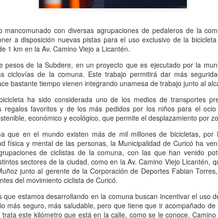
Delegado Presidencial Provi
Alcalde de Molina, José Pol
Seguridad Municipal, reafir
por brindar mayor segurida
jo mancomunado con diversas agrupaciones de pedaleros de la comu
ner a disposición nuevas pistas para el uso exclusivo de la bicicleta 
Como resultado del operativ
e 1 km en la Av. Camino Viejo a Licantén.
personas, una por conducir s
e pesos de la Subdere, en un proyecto que es ejecutado por la muni
conducir en estado de ebri
as ciclovías de la comuna. Este trabajo permitirá dar más segurid
e bastante tiempo vienen integrando unamesa de trabajo junto al alc
icicleta ha sido considerada uno de los medios de transportes pre
s regalos favoritos y de los más pedidos por los niños para el ocio
stenible, económico y ecológico, que permite el desplazamiento por zo
ma que en el mundo existen más de mil millones de bicicletas, por
ud física y mental de las personas, la Municipalidad de Curicó ha ven
paciones de ciclistas de la comuna, con las que han venido pote
stintos sectores de la ciudad, como en la Av. Camino Viejo Licantén, q
 Muñoz junto al gerente de la Corporación de Deportes Fabian Torres, 
tes del movimiento ciclista de Curicó́.
ras que estamos desarrollando en la comuna buscan incentivar el uso d
Oportuno rescate
Una posta inutilizada y
AUG
AUG
io más seguro, más saludable, pero que tiene que ir acompañado de 
2
1
permite salvar la vida
atención en una clinica
trata este kilómetro que está en la calle, como se le conoce, Camino 