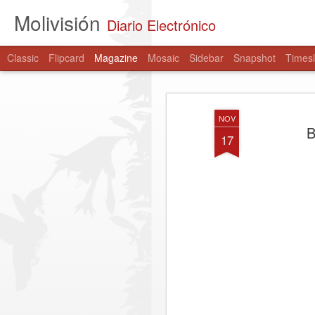
Molivisión
Diario Electrónico
Classic
Flipcard
Magazine
Mosaic
Sidebar
Snapshot
Timesl
NOV
B
17