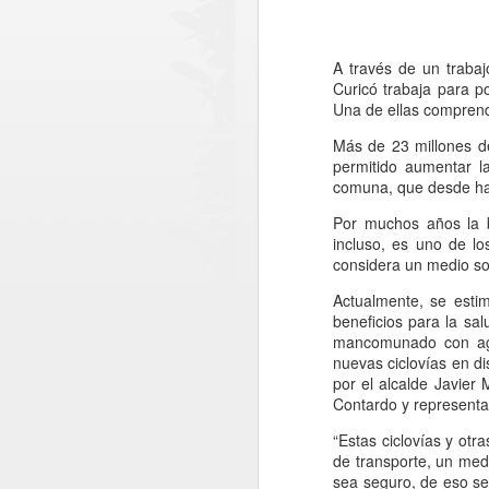
A través de un traba
Curicó trabaja para po
Una de ellas comprend
Más de 23 millones d
permitido aumentar l
comuna, que desde hac
Por muchos años la b
incluso, es uno de lo
considera un medio so
Actualmente, se esti
beneficios para la sal
mancomunado con agru
nuevas ciclovías en di
por el alcalde Javier
Contardo y representan
“Estas ciclovías y ot
MÁS DE 290
AUG
de transporte, un med
4
MILLONES DE
sea seguro, de eso se 