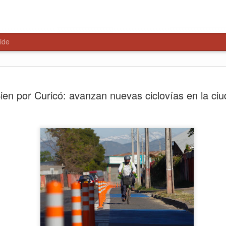
ide
Ronda polic
AUG
ien por Curicó: avanzan nuevas ciclovías en la ci
6
Lontué con
en materia
seguridad
Con el objetivo de fortalece
delitos, Carabineros de la 4
Lontué, desarrolló una Rond
Preventivos, desplegando co
puntos
El lanzamiento de esta ron
Carabineros de Curicó, Cor