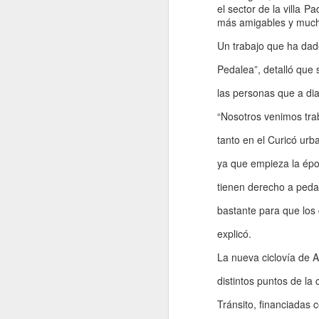
el sector de la villa 
PESOS PERMITIRÁN
más amigables y mucho
MEJORAR
INFRAESTRUCTURA
Un trabajo que ha dad
DE TRES ESCUELAS
Pedalea”, detalló que
MUNICIPALES DE
las personas que a diar
TENO
J
• Los recursos, gestionados por la
“Nosotros venimos tra
administración del alcalde Wildo
En
Farías y postulados por el DAEM,
tanto en el Curicó urb
d
financiarán mejoras integrales en
n
ya que empieza la épo
las escuelas El Guindo
pa
($122.373.016) y Huemul
tienen derecho a pedal
($101.424.507), enfocadas en
Du
aulas modulares, revestimientos,
bastante para que los 
en
pisos y cierres perimetrales. En
ma
explicó.
tanto, la Escuela Teno Ciclo 2
($68.250.249) renovará por
La nueva ciclovía de A
completo su red eléctrica,
J
garantizando espacios más
distintos puntos de la
seguros y modernos para la
D
educación de la comuna.
Tránsito, financiadas 
c