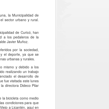
ncial de Curicó, Óscar Águila; el
icía de Investigaciones (PDI) y de
mando el compromiso interinstitucional
d a la comunidad.
na, la Municipalidad de
el sector urbano y rural.
o, se registró la detención de dos
in licencia profesional y otra por
cipalidad de Curicó, han
edad.
ad a los pedaleros de la
alde Javier Muñoz.
feridos por la sociedad,
 y el deporte, ya que se
nas urbanas y rurales.
 lo mismo y debido a los
ido realizando un trabajo
nciado el desarrollo de
ue fue visitada este lunes
la directora Dideco Pilar
e la bicicleta como medio
PDI MAULE
JUL
las condiciones para que
30
DESARROLLÓ
Viejo a Licantén, aquí en