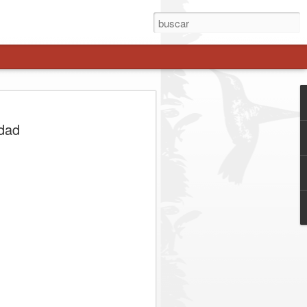
ial Extraordinaria en
udad
 resultados positivos
 de prevención y
r la seguridad y prevenir la comisión de
ª Comisaría Molina, en la localidad de
a Extraordinaria de Servicios
ntroles y fiscalizaciones en distintos
da fue encabezado por la Prefecto de
onel Evelyn Osses Vásquez, junto al