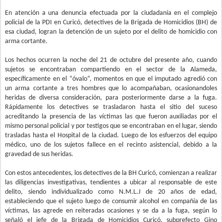
En atención a una denuncia efectuada por la ciudadanía en el complejo
policial de la PDI en Curicó, detectives de la Brigada de Homicidios (BH) de
esa ciudad, logran la detención de un sujeto por el delito de homicidio con
arma cortante.
Los hechos ocurren la noche del 21 de octubre del presente año, cuando
sujetos se encontraban compartiendo en el sector de la Alameda,
específicamente en el “óvalo”, momentos en que el imputado agredió con
un arma cortante a tres hombres que lo acompañaban, ocasionandoles
heridas de diversa consideración, para posteriormente darse a la fuga.
Rápidamente los detectives se trasladaron hasta el sitio del suceso
acreditando la presencia de las víctimas las que fueron auxiliadas por el
mismo personal policial y por testigos que se encontraban en el lugar, siendo
trasladas hasta el Hospital de la ciudad. Luego de los esfuerzos del equipo
médico, uno de los sujetos fallece en el recinto asistencial, debido a la
gravedad de sus heridas.
Con estos antecedentes, los detectives de la BH Curicó, comienzan a realizar
las diligencias investigativas, tendientes a ubicar al responsable de este
delito, siendo individualizado como N.M.L.J de 20 años de edad,
estableciendo que el sujeto luego de consumir alcohol en compañía de las
víctimas, las agrede en reiteradas ocasiones y se da a la fuga, según lo
señaló el jefe de la Brigada de Homicidios Curicó, subprefecto Gino